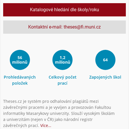
Katalogové hledání dle školy/roku
Kontaktní e-mail: theses@fi.muni.cz
56
1,2
64
milionů
milionů
Prohledávaných
Celkový počet
Zapojených škol
položek
prací
Theses.cz je systém pro odhalování plagiátů mezi
závěrečnými pracemi a je vyvíjen a provozován Fakultou
informatiky Masarykovy univerzity. Slouží vysokým školám
a univerzitám (nejen v ČR) jako národní registr
závěrečných prací.
Více…