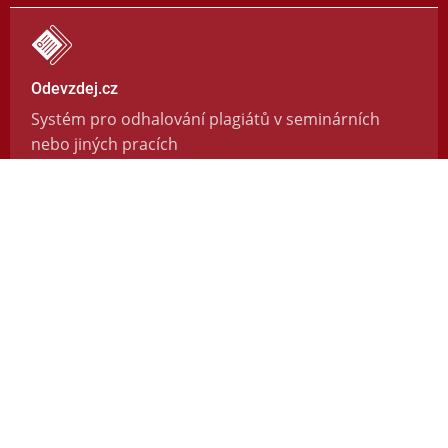
Odevzdej.cz
Systém pro odhalování plagiátů v seminárních
nebo jiných pracích
https://odevzdej.cz/