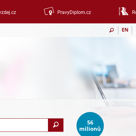
zdej.cz
PravyDiplom.cz
R
EN
56
Vyhledat
milionů