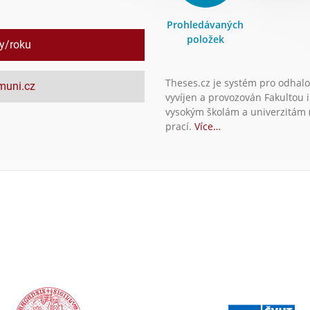
Prohledávaných
položek
ly/roku
Theses.cz je systém pro odhalo
.muni.cz
vyvíjen a provozován Fakultou 
vysokým školám a univerzitám (
prací.
Více…