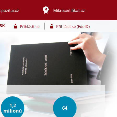
epozitar.cz
Mikrocertifikat.cz
SK
Přihlásit se
Přihlásit se (EduID)
1,2
64
milionů