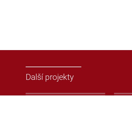
Další projekty
Odevzdej.cz
Repoz
Systém pro odhalování
Repoz