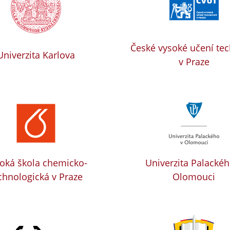
České vysoké učení te
Univerzita Karlova
v Praze
oká škola chemicko-
Univerzita Palackéh
chnologická v Praze
Olomouci