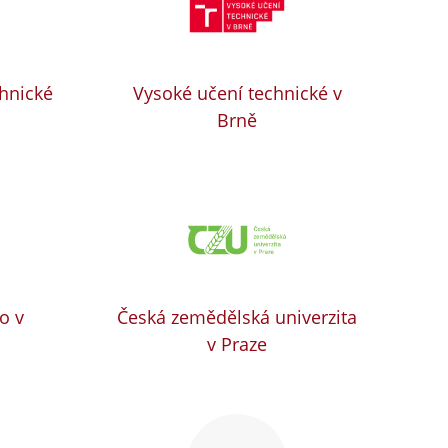
chnické
Vysoké učení technické v
Brně
o v
Česká zemědělská univerzita
v Praze