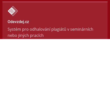
Odevzdej.cz
Systém pro odhalování plagiátů v seminárních
nebo jiných pracích
https://odevzdej.cz/