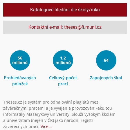
Katalogové hledání dle školy/roku
Kontaktní e-mail: theses@fi.muni.cz
56
1,2
64
milionů
milionů
Prohledávaných
Celkový počet
Zapojených škol
položek
prací
Theses.cz je systém pro odhalování plagiátů mezi
závěrečnými pracemi a je vyvíjen a provozován Fakultou
informatiky Masarykovy univerzity. Slouží vysokým školám
a univerzitám (nejen v ČR) jako národní registr
závěrečných prací.
Více…