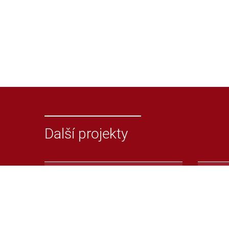
Další projekty
Odevzdej.cz
Repoz
Systém pro odhalování
Repoz