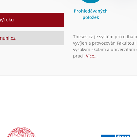
Prohledávaných
položek
ly/roku
Theses.cz je systém pro odhalo
.muni.cz
vyvíjen a provozován Fakultou 
vysokým školám a univerzitám (
prací.
Více…