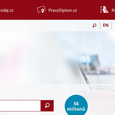
zdej.cz
PravyDiplom.cz
R
EN
56
Vyhledat
milionů