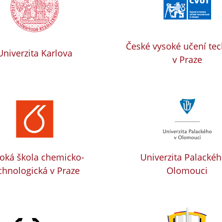
České vysoké učení te
Univerzita Karlova
v Praze
oká škola chemicko-
Univerzita Palackéh
chnologická v Praze
Olomouci