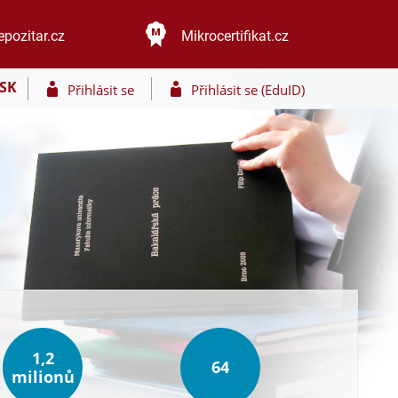
epozitar.cz
Mikrocertifikat.cz
SK
Přihlásit se
Přihlásit se (EduID)
1,2
64
milionů