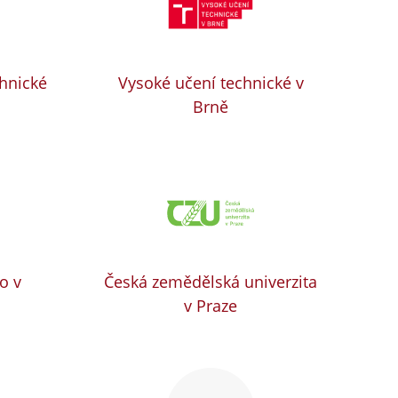
chnické
Vysoké učení technické v
Brně
o v
Česká zemědělská univerzita
v Praze