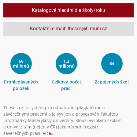
Katalogové hledání dle školy/roku
Kontaktní e-mail: theses@fi.muni.cz
56
1,2
64
milionů
milionů
Prohledávaných
Celkový počet
Zapojených škol
položek
prací
Theses.cz je systém pro odhalování plagiátů mezi
závěrečnými pracemi a je vyvíjen a provozován Fakultou
informatiky Masarykovy univerzity. Slouží vysokým školám
a univerzitám (nejen v ČR) jako národní registr
závěrečných prací.
Více…