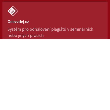
Odevzdej.cz
Systém pro odhalování plagiátů v seminárních
nebo jiných pracích
https://odevzdej.cz/