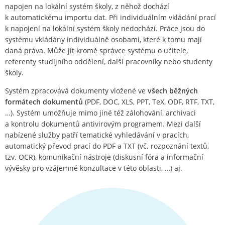
napojen na lokální systém školy, z něhož dochází
k automatickému importu dat. Při individuálním vkládání prací
k napojení na lokální systém školy nedochází. Práce jsou do
systému vkládány individuálně osobami, které k tomu mají
daná práva. Může jít kromě správce systému o učitele,
referenty studijního oddělení, další pracovníky nebo studenty
školy.
Systém zpracovává dokumenty vložené ve
všech běžných
formátech dokumentů
(PDF, DOC, XLS, PPT, TeX, ODF, RTF, TXT,
…). Systém umožňuje mimo jiné též zálohování, archivaci
a kontrolu dokumentů antivirovým programem. Mezi další
nabízené služby patří tematické vyhledávání v pracích,
automatický převod prací do PDF a TXT (vč. rozpoznání textů,
tzv. OCR), komunikační nástroje (diskusní fóra a informační
vývěsky pro vzájemné konzultace v této oblasti, …) aj.