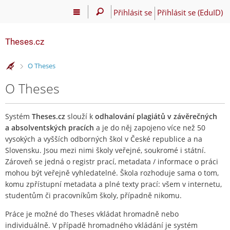
Přihlásit se
Přihlásit se (EduID)
Theses.cz
>
O Theses
O Theses
Systém
Theses.cz
slouží k
odhalování plagiátů v závěrečných
a absolventských pracích
a je do něj zapojeno více než 50
vysokých a vyšších odborných škol v České republice a na
Slovensku. Jsou mezi nimi školy veřejné, soukromé i státní.
Zároveň se jedná o registr prací, metadata / informace o práci
mohou být veřejně vyhledatelné. Škola rozhoduje sama o tom,
komu zpřístupní metadata a plné texty prací: všem v internetu,
studentům či pracovníkům školy, případně nikomu.
Práce je možné do Theses vkládat hromadně nebo
individuálně. V případě hromadného vkládání je systém