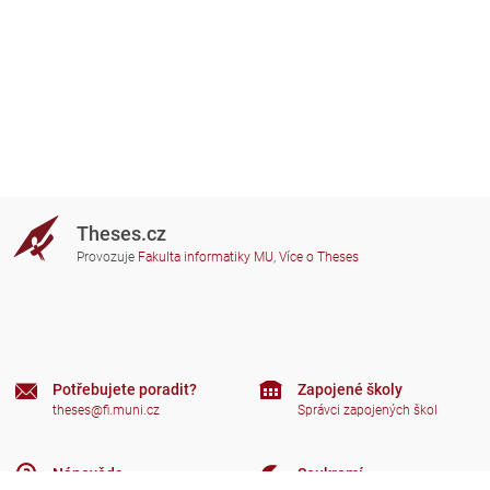
Theses.cz
Provozuje
Fakulta informatiky MU
,
Více o Theses
Potřebujete poradit?
Zapojené školy
theses@fi.muni.cz
Správci zapojených škol
Nápověda
Soukromí