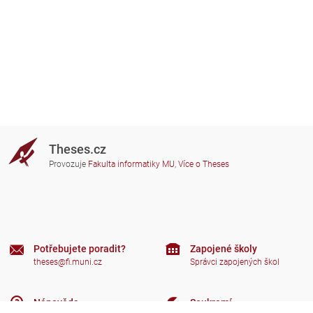
Theses.cz
Provozuje
Fakulta informatiky MU
,
Více o Theses
Potřebujete poradit?
Zapojené školy
theses@fi.muni.cz
Správci zapojených škol
Nápověda
Soukromí