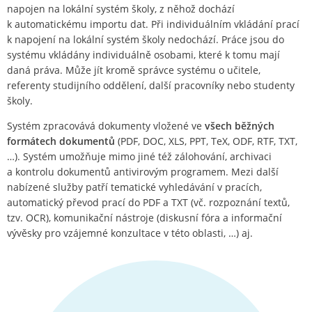
napojen na lokální systém školy, z něhož dochází
k automatickému importu dat. Při individuálním vkládání prací
k napojení na lokální systém školy nedochází. Práce jsou do
systému vkládány individuálně osobami, které k tomu mají
daná práva. Může jít kromě správce systému o učitele,
referenty studijního oddělení, další pracovníky nebo studenty
školy.
Systém zpracovává dokumenty vložené ve
všech běžných
formátech dokumentů
(PDF, DOC, XLS, PPT, TeX, ODF, RTF, TXT,
…). Systém umožňuje mimo jiné též zálohování, archivaci
a kontrolu dokumentů antivirovým programem. Mezi další
nabízené služby patří tematické vyhledávání v pracích,
automatický převod prací do PDF a TXT (vč. rozpoznání textů,
tzv. OCR), komunikační nástroje (diskusní fóra a informační
vývěsky pro vzájemné konzultace v této oblasti, …) aj.