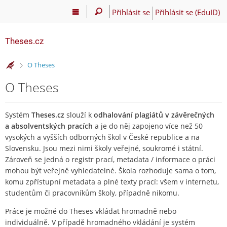
Přihlásit se
Přihlásit se (EduID)
Theses.cz
>
O Theses
O Theses
Systém
Theses.cz
slouží k
odhalování plagiátů v závěrečných
a absolventských pracích
a je do něj zapojeno více než 50
vysokých a vyšších odborných škol v České republice a na
Slovensku. Jsou mezi nimi školy veřejné, soukromé i státní.
Zároveň se jedná o registr prací, metadata / informace o práci
mohou být veřejně vyhledatelné. Škola rozhoduje sama o tom,
komu zpřístupní metadata a plné texty prací: všem v internetu,
studentům či pracovníkům školy, případně nikomu.
Práce je možné do Theses vkládat hromadně nebo
individuálně. V případě hromadného vkládání je systém