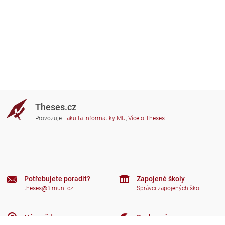
Theses.cz
Provozuje
Fakulta informatiky MU
,
Více o Theses
Potřebujete poradit?
Zapojené školy
theses@fi.muni.cz
Správci zapojených škol
Nápověda
Soukromí