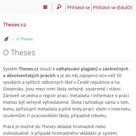
Přihlásit se
Přihlásit se (EduID)
Theses.cz
>
O Theses
O Theses
Systém
Theses.cz
slouží k
odhalování plagiátů v závěrečných
a absolventských pracích
a je do něj zapojeno více než 50
vysokých a vyšších odborných škol v České republice a na
Slovensku. Jsou mezi nimi školy veřejné, soukromé i státní.
Zároveň se jedná o registr prací, metadata / informace o práci
mohou být veřejně vyhledatelné. Škola rozhoduje sama o tom,
komu zpřístupní metadata a plné texty prací: všem v internetu,
studentům či pracovníkům školy, případně nikomu.
Práce je možné do Theses vkládat hromadně nebo
individuálně. V případě hromadného vkládání je systém