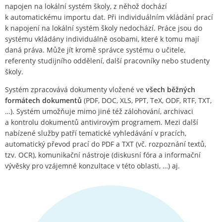
napojen na lokální systém školy, z něhož dochází
k automatickému importu dat. Při individuálním vkládání prací
k napojení na lokální systém školy nedochází. Práce jsou do
systému vkládány individuálně osobami, které k tomu mají
daná práva. Může jít kromě správce systému o učitele,
referenty studijního oddělení, další pracovníky nebo studenty
školy.
Systém zpracovává dokumenty vložené ve
všech běžných
formátech dokumentů
(PDF, DOC, XLS, PPT, TeX, ODF, RTF, TXT,
…). Systém umožňuje mimo jiné též zálohování, archivaci
a kontrolu dokumentů antivirovým programem. Mezi další
nabízené služby patří tematické vyhledávání v pracích,
automatický převod prací do PDF a TXT (vč. rozpoznání textů,
tzv. OCR), komunikační nástroje (diskusní fóra a informační
vývěsky pro vzájemné konzultace v této oblasti, …) aj.