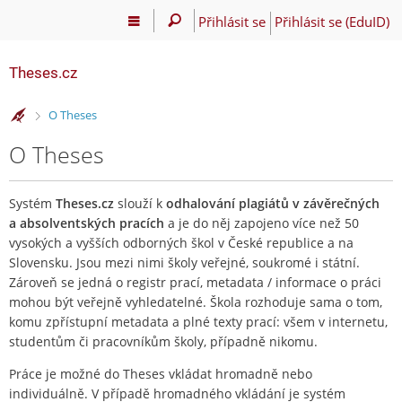
Přihlásit se
Přihlásit se (EduID)
Theses.cz
>
O Theses
O Theses
Systém
Theses.cz
slouží k
odhalování plagiátů v závěrečných
a absolventských pracích
a je do něj zapojeno více než 50
vysokých a vyšších odborných škol v České republice a na
Slovensku. Jsou mezi nimi školy veřejné, soukromé i státní.
Zároveň se jedná o registr prací, metadata / informace o práci
mohou být veřejně vyhledatelné. Škola rozhoduje sama o tom,
komu zpřístupní metadata a plné texty prací: všem v internetu,
studentům či pracovníkům školy, případně nikomu.
Práce je možné do Theses vkládat hromadně nebo
individuálně. V případě hromadného vkládání je systém