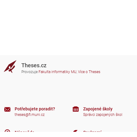
Theses.cz
Provozuje
Fakulta informatiky MU
,
Více o Theses
Potřebujete poradit?
Zapojené školy
theses@fi.muni.cz
Správci zapojených škol
Nápověda
Soukromí