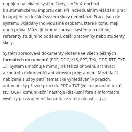
napojen na lokální systém školy, z něhož dochází
k automatickému importu dat. Při individuálním vkládání prací
k napojení na lokální systém školy nedochází. Práce jsou do
systému vkládány individuálně osobami, které k tomu mají
daná práva. Může jít kromě správce systému o učitele,
referenty studijního oddělení, další pracovníky nebo studenty
školy.
Systém zpracovává dokumenty vložené ve
všech běžných
formátech dokumentů
(PDF, DOC, XLS, PPT, TeX, ODF, RTF, TXT,
…). Systém umožňuje mimo jiné též zálohování, archivaci
a kontrolu dokumentů antivirovým programem. Mezi další
nabízené služby patří tematické vyhledávání v pracích,
automatický převod prací do PDF a TXT (vč. rozpoznání textů,
tzv. OCR), komunikační nástroje (diskusní fóra a informační
vývěsky pro vzájemné konzultace v této oblasti, …) aj.