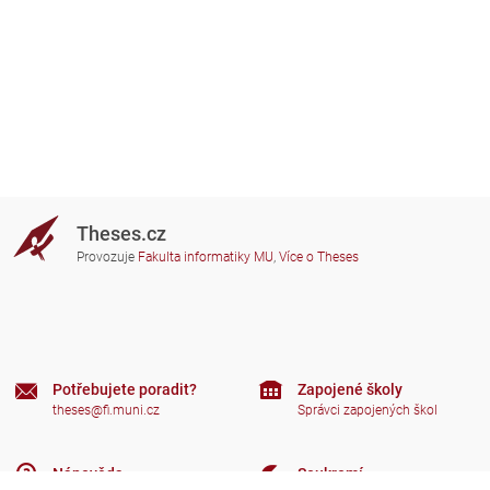
Theses.cz
Provozuje
Fakulta informatiky MU
,
Více o Theses
Potřebujete poradit?
Zapojené školy
theses@fi.muni.cz
Správci zapojených škol
Nápověda
Soukromí