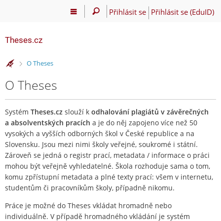
Přihlásit se
Přihlásit se (EduID)
Theses.cz
>
O Theses
O Theses
Systém
Theses.cz
slouží k
odhalování plagiátů v závěrečných
a absolventských pracích
a je do něj zapojeno více než 50
vysokých a vyšších odborných škol v České republice a na
Slovensku. Jsou mezi nimi školy veřejné, soukromé i státní.
Zároveň se jedná o registr prací, metadata / informace o práci
mohou být veřejně vyhledatelné. Škola rozhoduje sama o tom,
komu zpřístupní metadata a plné texty prací: všem v internetu,
studentům či pracovníkům školy, případně nikomu.
Práce je možné do Theses vkládat hromadně nebo
individuálně. V případě hromadného vkládání je systém