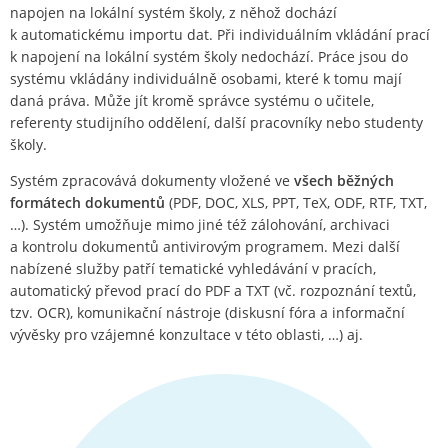
napojen na lokální systém školy, z něhož dochází
k automatickému importu dat. Při individuálním vkládání prací
k napojení na lokální systém školy nedochází. Práce jsou do
systému vkládány individuálně osobami, které k tomu mají
daná práva. Může jít kromě správce systému o učitele,
referenty studijního oddělení, další pracovníky nebo studenty
školy.
Systém zpracovává dokumenty vložené ve
všech běžných
formátech dokumentů
(PDF, DOC, XLS, PPT, TeX, ODF, RTF, TXT,
…). Systém umožňuje mimo jiné též zálohování, archivaci
a kontrolu dokumentů antivirovým programem. Mezi další
nabízené služby patří tematické vyhledávání v pracích,
automatický převod prací do PDF a TXT (vč. rozpoznání textů,
tzv. OCR), komunikační nástroje (diskusní fóra a informační
vývěsky pro vzájemné konzultace v této oblasti, …) aj.