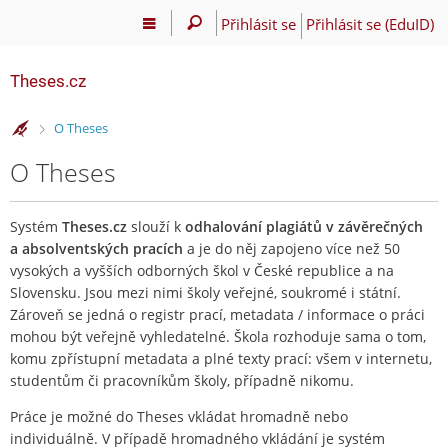
Přihlásit se
Přihlásit se (EduID)
Theses.cz
>
O Theses
O Theses
Systém
Theses.cz
slouží k
odhalování plagiátů v závěrečných
a absolventských pracích
a je do něj zapojeno více než 50
vysokých a vyšších odborných škol v České republice a na
Slovensku. Jsou mezi nimi školy veřejné, soukromé i státní.
Zároveň se jedná o registr prací, metadata / informace o práci
mohou být veřejně vyhledatelné. Škola rozhoduje sama o tom,
komu zpřístupní metadata a plné texty prací: všem v internetu,
studentům či pracovníkům školy, případně nikomu.
Práce je možné do Theses vkládat hromadně nebo
individuálně. V případě hromadného vkládání je systém