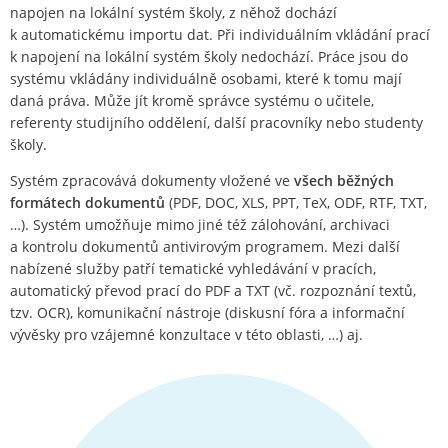
napojen na lokální systém školy, z něhož dochází
k automatickému importu dat. Při individuálním vkládání prací
k napojení na lokální systém školy nedochází. Práce jsou do
systému vkládány individuálně osobami, které k tomu mají
daná práva. Může jít kromě správce systému o učitele,
referenty studijního oddělení, další pracovníky nebo studenty
školy.
Systém zpracovává dokumenty vložené ve
všech běžných
formátech dokumentů
(PDF, DOC, XLS, PPT, TeX, ODF, RTF, TXT,
…). Systém umožňuje mimo jiné též zálohování, archivaci
a kontrolu dokumentů antivirovým programem. Mezi další
nabízené služby patří tematické vyhledávání v pracích,
automatický převod prací do PDF a TXT (vč. rozpoznání textů,
tzv. OCR), komunikační nástroje (diskusní fóra a informační
vývěsky pro vzájemné konzultace v této oblasti, …) aj.