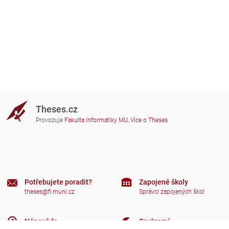
Theses.cz
Provozuje
Fakulta informatiky MU
,
Více o Theses
Potřebujete poradit?
Zapojené školy
theses@fi.muni.cz
Správci zapojených škol
Nápověda
Soukromí