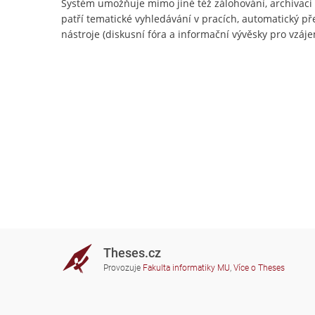
Systém umožňuje mimo jiné též zálohování, archivac
patří tematické vyhledávání v pracích, automatický př
nástroje (diskusní fóra a informační vývěsky pro vzájem
Theses.cz
Provozuje
Fakulta informatiky MU
,
Více o Theses