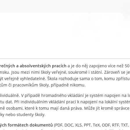
ěrečných a absolventských pracích
a je do něj zapojeno více než 50
nsku. Jsou mezi nimi školy veřejné, soukromé i státní. Zároveň se j
být veřejně vyhledatelné. Škola rozhoduje sama o tom, komu zpříst
ntům či pracovníkům školy, případně nikomu.
ividuálně. V případě hromadného vkládání je systém napojen na l
 dat. Při individuálním vkládání prací k napojení na lokální systé
lně osobami, které k tomu mají daná práva. Může jít kromě správc
íky nebo studenty školy.
ných formátech dokumentů
(PDF, DOC, XLS, PPT, TeX, ODF, RTF, TXT, 