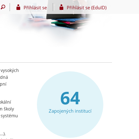
Přihlásit se
Přihlásit se (EduID)
 vysokých
edná
upní
64
okální
m školy
Zapojených institucí
e systému
…).