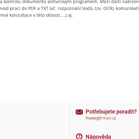
i a kontrolu dokumentů antivirovým programem. Mezi další nabízen
evod prací do PDF a TXT (vč. rozpoznání textů, tzv. OCR), komunikač
né konzultace v této oblasti, …) aj.
Potřebujete poradit?
theses@fi.muni.cz
Nápověda