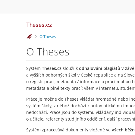
Theses.cz
>
O Theses
O Theses
Systém
Theses.cz
slouží k
odhalování plagiátů v záv
a vyšších odborných škol v České republice a na Slove
o registr prací, metadata / informace o práci mohou 
metadata a plné texty prací: všem v internetu, stude
Práce je možné do Theses vkládat hromadně nebo ind
systém školy, z něhož dochází k automatickému importu
nedochází. Práce jsou do systému vkládány individuá
o učitele, referenty studijního oddělení, další pracovn
Systém zpracovává dokumenty vložené ve
všech běž