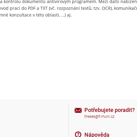
i a kontrolu dokumentů antivirovým programem. Mezi další nabízen
evod prací do PDF a TXT (vč. rozpoznání textů, tzv. OCR), komunikač
né konzultace v této oblasti, …) aj.
Potřebujete poradit?
theses@fi.muni.cz
Nápověda