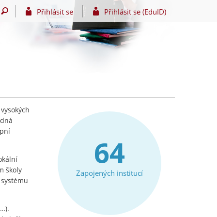
Přihlásit se
Přihlásit se (EduID)
 vysokých
edná
upní
64
okální
m školy
Zapojených institucí
e systému
…).