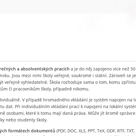
ěrečných a absolventských pracích
a je do něj zapojeno více než 50
nsku. Jsou mezi nimi školy veřejné, soukromé i státní. Zároveň se j
být veřejně vyhledatelné. Škola rozhoduje sama o tom, komu zpříst
ntům či pracovníkům školy, případně nikomu.
ividuálně. V případě hromadného vkládání je systém napojen na l
 dat. Při individuálním vkládání prací k napojení na lokální systé
lně osobami, které k tomu mají daná práva. Může jít kromě správc
íky nebo studenty školy.
ných formátech dokumentů
(PDF, DOC, XLS, PPT, TeX, ODF, RTF, TXT, 