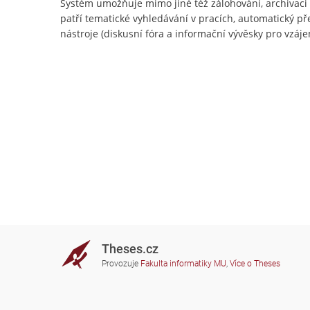
Systém umožňuje mimo jiné též zálohování, archivac
patří tematické vyhledávání v pracích, automatický př
nástroje (diskusní fóra a informační vývěsky pro vzájem
Theses.cz
Provozuje
Fakulta informatiky MU
,
Více o Theses