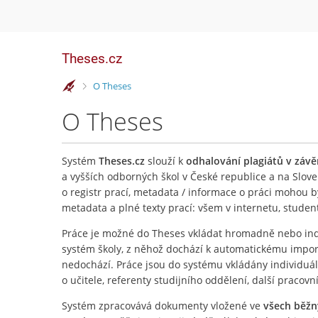
Theses.cz
>
O Theses
O Theses
Systém
Theses.cz
slouží k
odhalování plagiátů v záv
a vyšších odborných škol v České republice a na Slove
o registr prací, metadata / informace o práci mohou 
metadata a plné texty prací: všem v internetu, stude
Práce je možné do Theses vkládat hromadně nebo ind
systém školy, z něhož dochází k automatickému importu
nedochází. Práce jsou do systému vkládány individuá
o učitele, referenty studijního oddělení, další pracovn
Systém zpracovává dokumenty vložené ve
všech běž