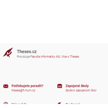
Theses.cz
Provozuje
Fakulta informatiky MU
,
Více o Theses
Potřebujete poradit?
Zapojené školy
theses@fi.muni.cz
Správci zapojených škol
Nápověda
Soukromí