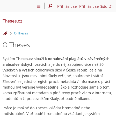
Přihlásit se
Přihlásit se (EduID)
Theses.cz
>
O Theses
O Theses
Systém
Theses.cz
slouží k
odhalování plagiátů v závěrečných
a absolventských pracích
a je do něj zapojeno více než 50
vysokých a vyšších odborných škol v České republice a na
Slovensku. Jsou mezi nimi školy veřejné, soukromé i státní.
Zároveň se jedná o registr prací, metadata / informace o práci
mohou být veřejně vyhledatelné. Škola rozhoduje sama o tom,
komu zpřístupní metadata a plné texty prací: všem v internetu,
studentům či pracovníkům školy, případně nikomu.
Práce je možné do Theses vkládat hromadně nebo
individuálně. V případě hromadného vkládání je systém