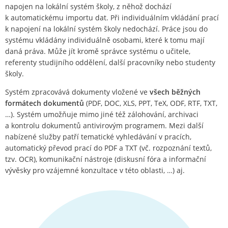
napojen na lokální systém školy, z něhož dochází
k automatickému importu dat. Při individuálním vkládání prací
k napojení na lokální systém školy nedochází. Práce jsou do
systému vkládány individuálně osobami, které k tomu mají
daná práva. Může jít kromě správce systému o učitele,
referenty studijního oddělení, další pracovníky nebo studenty
školy.
Systém zpracovává dokumenty vložené ve
všech běžných
formátech dokumentů
(PDF, DOC, XLS, PPT, TeX, ODF, RTF, TXT,
…). Systém umožňuje mimo jiné též zálohování, archivaci
a kontrolu dokumentů antivirovým programem. Mezi další
nabízené služby patří tematické vyhledávání v pracích,
automatický převod prací do PDF a TXT (vč. rozpoznání textů,
tzv. OCR), komunikační nástroje (diskusní fóra a informační
vývěsky pro vzájemné konzultace v této oblasti, …) aj.