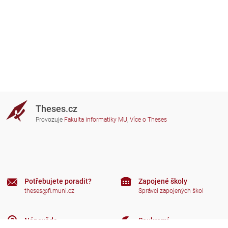
Theses.cz
Provozuje
Fakulta informatiky MU
,
Více o Theses
Potřebujete poradit?
Zapojené školy
theses@fi.muni.cz
Správci zapojených škol
Nápověda
Soukromí