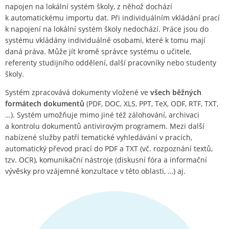
napojen na lokální systém školy, z něhož dochází
k automatickému importu dat. Při individuálním vkládání prací
k napojení na lokální systém školy nedochází. Práce jsou do
systému vkládány individuálně osobami, které k tomu mají
daná práva. Může jít kromě správce systému o učitele,
referenty studijního oddělení, další pracovníky nebo studenty
školy.
Systém zpracovává dokumenty vložené ve
všech běžných
formátech dokumentů
(PDF, DOC, XLS, PPT, TeX, ODF, RTF, TXT,
…). Systém umožňuje mimo jiné též zálohování, archivaci
a kontrolu dokumentů antivirovým programem. Mezi další
nabízené služby patří tematické vyhledávání v pracích,
automatický převod prací do PDF a TXT (vč. rozpoznání textů,
tzv. OCR), komunikační nástroje (diskusní fóra a informační
vývěsky pro vzájemné konzultace v této oblasti, …) aj.