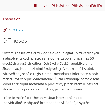
Přihlásit se
Přihlásit se (EduID)
Theses.cz
>
O Theses
O Theses
Systém
Theses.cz
slouží k
odhalování plagiátů v závěrečných
a absolventských pracích
a je do něj zapojeno více než 50
vysokých a vyšších odborných škol v České republice a na
Slovensku. Jsou mezi nimi školy veřejné, soukromé i státní.
Zároveň se jedná o registr prací, metadata / informace o práci
mohou být veřejně vyhledatelné. Škola rozhoduje sama o tom,
komu zpřístupní metadata a plné texty prací: všem v internetu,
studentům či pracovníkům školy, případně nikomu.
Práce je možné do Theses vkládat hromadně nebo
individuálně. V případě hromadného vkládání je systém