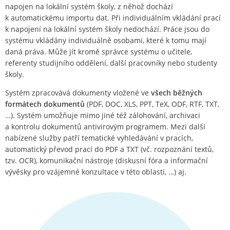
napojen na lokální systém školy, z něhož dochází
k automatickému importu dat. Při individuálním vkládání prací
k napojení na lokální systém školy nedochází. Práce jsou do
systému vkládány individuálně osobami, které k tomu mají
daná práva. Může jít kromě správce systému o učitele,
referenty studijního oddělení, další pracovníky nebo studenty
školy.
Systém zpracovává dokumenty vložené ve
všech běžných
formátech dokumentů
(PDF, DOC, XLS, PPT, TeX, ODF, RTF, TXT,
…). Systém umožňuje mimo jiné též zálohování, archivaci
a kontrolu dokumentů antivirovým programem. Mezi další
nabízené služby patří tematické vyhledávání v pracích,
automatický převod prací do PDF a TXT (vč. rozpoznání textů,
tzv. OCR), komunikační nástroje (diskusní fóra a informační
vývěsky pro vzájemné konzultace v této oblasti, …) aj.