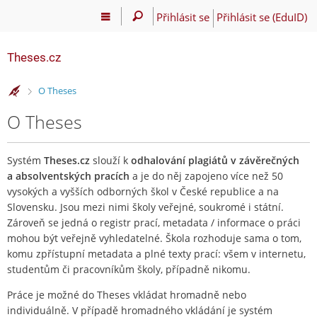
Přihlásit se
Přihlásit se (EduID)
Theses.cz
>
O Theses
O Theses
Systém
Theses.cz
slouží k
odhalování plagiátů v závěrečných
a absolventských pracích
a je do něj zapojeno více než 50
vysokých a vyšších odborných škol v České republice a na
Slovensku. Jsou mezi nimi školy veřejné, soukromé i státní.
Zároveň se jedná o registr prací, metadata / informace o práci
mohou být veřejně vyhledatelné. Škola rozhoduje sama o tom,
komu zpřístupní metadata a plné texty prací: všem v internetu,
studentům či pracovníkům školy, případně nikomu.
Práce je možné do Theses vkládat hromadně nebo
individuálně. V případě hromadného vkládání je systém