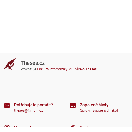
Theses.cz
Provozuje
Fakulta informatiky MU
,
Více o Theses
Potřebujete poradit?
Zapojené školy
theses@fi.muni.cz
Správci zapojených škol
Nápověda
Soukromí