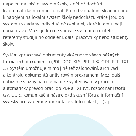
napojen na lokální systém školy, z něhož dochází
k automatickému importu dat. Při individuálním vkládání prací
k napojení na lokální systém školy nedochází. Práce jsou do
systému vkládány individuálně osobami, které k tomu mají
daná práva. Může jít kromě správce systému o učitele,
referenty studijního oddělení, další pracovníky nebo studenty
školy.
Systém zpracovává dokumenty vložené ve
všech běžných
formátech dokumentů
(PDF, DOC, XLS, PPT, TeX, ODF, RTF, TXT,
…). Systém umožňuje mimo jiné též zálohování, archivaci
a kontrolu dokumentů antivirovým programem. Mezi další
nabízené služby patří tematické vyhledávání v pracích,
automatický převod prací do PDF a TXT (vč. rozpoznání textů,
tzv. OCR), komunikační nástroje (diskusní fóra a informační
vývěsky pro vzájemné konzultace v této oblasti, …) aj.