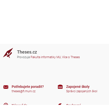
Theses.cz
Provozuje
Fakulta informatiky MU
,
Více o Theses
Potřebujete poradit?
Zapojené školy
theses@fi.muni.cz
Správci zapojených škol
Nápověda
Soukromí