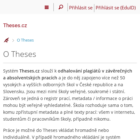
Přihlásit se
Přihlásit se (EduID)
Theses.cz
>
O Theses
O Theses
Systém
Theses.cz
slouží k
odhalování plagiátů v závěrečných
a absolventských pracích
a je do něj zapojeno více než 50
vysokých a vyšších odborných škol v České republice a na
Slovensku. Jsou mezi nimi školy veřejné, soukromé i státní.
Zároveň se jedná o registr prací, metadata / informace o práci
mohou být veřejně vyhledatelné. Škola rozhoduje sama o tom,
komu zpřístupní metadata a plné texty prací: všem v internetu,
studentům či pracovníkům školy, případně nikomu.
Práce je možné do Theses vkládat hromadně nebo
individuálně. V případě hromadného vkládání je systém