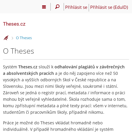
Přihlásit se
Přihlásit se (EduID)
Theses.cz
>
O Theses
O Theses
Systém
Theses.cz
slouží k
odhalování plagiátů v závěrečných
a absolventských pracích
a je do něj zapojeno více než 50
vysokých a vyšších odborných škol v České republice a na
Slovensku. Jsou mezi nimi školy veřejné, soukromé i státní.
Zároveň se jedná o registr prací, metadata / informace o práci
mohou být veřejně vyhledatelné. Škola rozhoduje sama o tom,
komu zpřístupní metadata a plné texty prací: všem v internetu,
studentům či pracovníkům školy, případně nikomu.
Práce je možné do Theses vkládat hromadně nebo
individuálně. V případě hromadného vkládání je systém