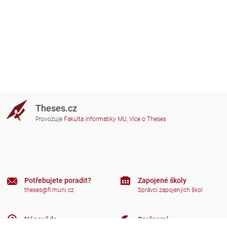
Theses.cz
Provozuje
Fakulta informatiky MU
,
Více o Theses
Potřebujete poradit?
Zapojené školy
theses@fi.muni.cz
Správci zapojených škol
Nápověda
Soukromí