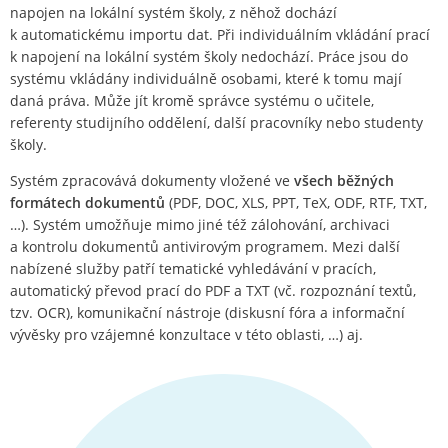
napojen na lokální systém školy, z něhož dochází
k automatickému importu dat. Při individuálním vkládání prací
k napojení na lokální systém školy nedochází. Práce jsou do
systému vkládány individuálně osobami, které k tomu mají
daná práva. Může jít kromě správce systému o učitele,
referenty studijního oddělení, další pracovníky nebo studenty
školy.
Systém zpracovává dokumenty vložené ve
všech běžných
formátech dokumentů
(PDF, DOC, XLS, PPT, TeX, ODF, RTF, TXT,
…). Systém umožňuje mimo jiné též zálohování, archivaci
a kontrolu dokumentů antivirovým programem. Mezi další
nabízené služby patří tematické vyhledávání v pracích,
automatický převod prací do PDF a TXT (vč. rozpoznání textů,
tzv. OCR), komunikační nástroje (diskusní fóra a informační
vývěsky pro vzájemné konzultace v této oblasti, …) aj.