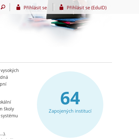
Přihlásit se
Přihlásit se (EduID)
 vysokých
edná
upní
64
okální
m školy
Zapojených institucí
e systému
…).