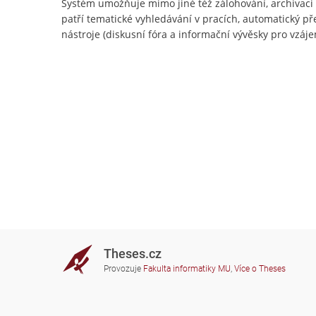
Systém umožňuje mimo jiné též zálohování, archivac
patří tematické vyhledávání v pracích, automatický př
nástroje (diskusní fóra a informační vývěsky pro vzájem
Theses.cz
Provozuje
Fakulta informatiky MU
,
Více o Theses