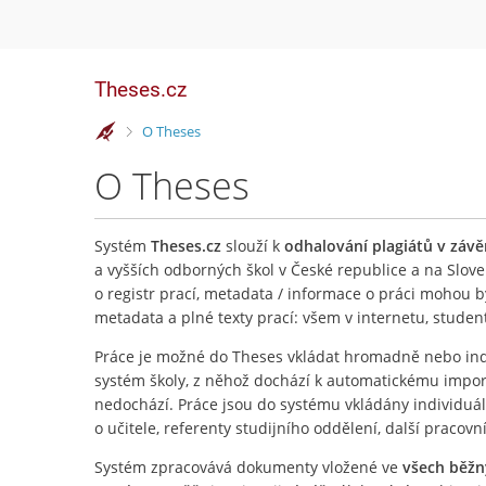
Theses.cz
>
O Theses
O Theses
Systém
Theses.cz
slouží k
odhalování plagiátů v záv
a vyšších odborných škol v České republice a na Slove
o registr prací, metadata / informace o práci mohou 
metadata a plné texty prací: všem v internetu, stude
Práce je možné do Theses vkládat hromadně nebo ind
systém školy, z něhož dochází k automatickému importu
nedochází. Práce jsou do systému vkládány individuá
o učitele, referenty studijního oddělení, další pracovn
Systém zpracovává dokumenty vložené ve
všech běž