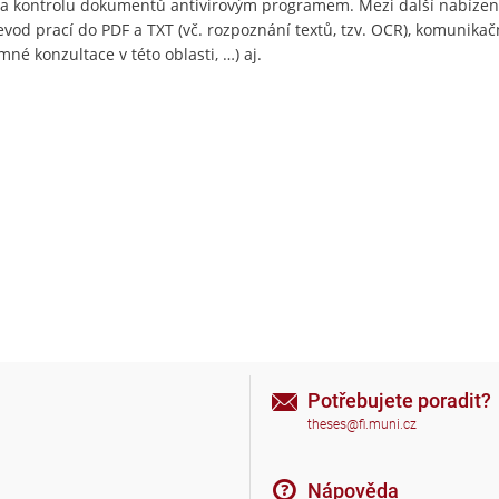
i a kontrolu dokumentů antivirovým programem. Mezi další nabízen
evod prací do PDF a TXT (vč. rozpoznání textů, tzv. OCR), komunikač
né konzultace v této oblasti, …) aj.
Potřebujete poradit?
theses@fi.muni.cz
Nápověda