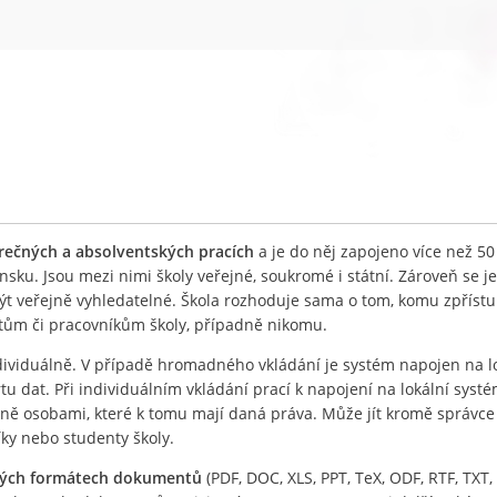
ěrečných a absolventských pracích
a je do něj zapojeno více než 50
nsku. Jsou mezi nimi školy veřejné, soukromé i státní. Zároveň se j
být veřejně vyhledatelné. Škola rozhoduje sama o tom, komu zpříst
ntům či pracovníkům školy, případně nikomu.
ividuálně. V případě hromadného vkládání je systém napojen na l
 dat. Při individuálním vkládání prací k napojení na lokální systé
lně osobami, které k tomu mají daná práva. Může jít kromě správc
íky nebo studenty školy.
ných formátech dokumentů
(PDF, DOC, XLS, PPT, TeX, ODF, RTF, TXT, 