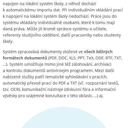
napojen na lokální systém školy, z něhož dochází
k automatickému importu dat. Při individuálním vkládání prací
k napojení na lokální systém školy nedochází. Práce jsou do
systému vkládány individuálně osobami, které k tomu mají
daná práva. Může jít kromě správce systému o učitele,
referenty studijního oddělení, další pracovníky nebo studenty
školy.
Systém zpracovává dokumenty vložené ve
všech běžných
formátech dokumentů
(PDF, DOC, XLS, PPT, TeX, ODF, RTF, TXT,
…). Systém umožňuje mimo jiné též zálohování, archivaci
a kontrolu dokumentů antivirovým programem. Mezi další
nabízené služby patří tematické vyhledávání v pracích,
automatický převod prací do PDF a TXT (vč. rozpoznání textů,
tzv. OCR), komunikační nástroje (diskusní fóra a informační
vývěsky pro vzájemné konzultace v této oblasti, …) aj.