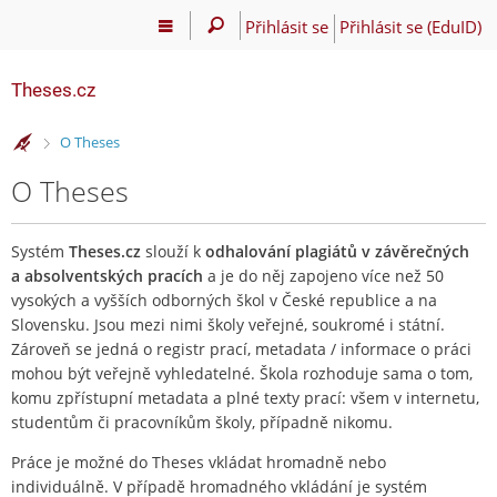
Přihlásit se
Přihlásit se (EduID)
Theses.cz
>
O Theses
O Theses
Systém
Theses.cz
slouží k
odhalování plagiátů v závěrečných
a absolventských pracích
a je do něj zapojeno více než 50
vysokých a vyšších odborných škol v České republice a na
Slovensku. Jsou mezi nimi školy veřejné, soukromé i státní.
Zároveň se jedná o registr prací, metadata / informace o práci
mohou být veřejně vyhledatelné. Škola rozhoduje sama o tom,
komu zpřístupní metadata a plné texty prací: všem v internetu,
studentům či pracovníkům školy, případně nikomu.
Práce je možné do Theses vkládat hromadně nebo
individuálně. V případě hromadného vkládání je systém