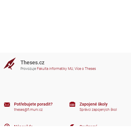
Theses.cz
Provozuje
Fakulta informatiky MU
,
Více o Theses
Potřebujete poradit?
Zapojené školy
theses@fi.muni.cz
Správci zapojených škol
Nápověda
Soukromí