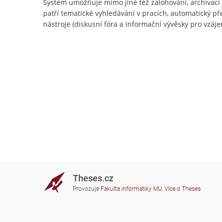
Systém umožňuje mimo jiné též zálohování, archivac
patří tematické vyhledávání v pracích, automatický př
nástroje (diskusní fóra a informační vývěsky pro vzájem
Theses.cz
Provozuje
Fakulta informatiky MU
,
Více o Theses