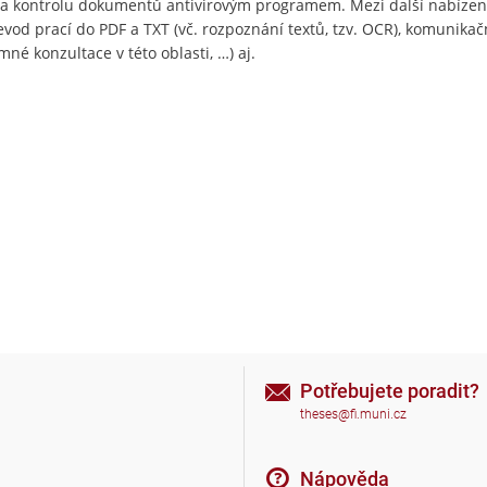
i a kontrolu dokumentů antivirovým programem. Mezi další nabízen
evod prací do PDF a TXT (vč. rozpoznání textů, tzv. OCR), komunikač
né konzultace v této oblasti, …) aj.
Potřebujete poradit?
theses@fi.muni.cz
Nápověda