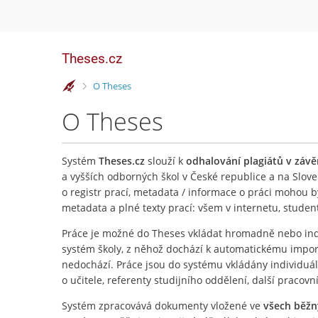
Theses.cz
>
O Theses
O Theses
Systém
Theses.cz
slouží k
odhalování plagiátů v záv
a vyšších odborných škol v České republice a na Slove
o registr prací, metadata / informace o práci mohou 
metadata a plné texty prací: všem v internetu, stude
Práce je možné do Theses vkládat hromadně nebo ind
systém školy, z něhož dochází k automatickému importu
nedochází. Práce jsou do systému vkládány individuá
o učitele, referenty studijního oddělení, další pracovn
Systém zpracovává dokumenty vložené ve
všech běž