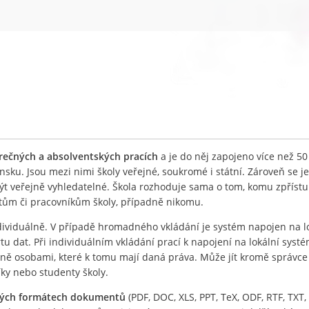
ěrečných a absolventských pracích
a je do něj zapojeno více než 50
nsku. Jsou mezi nimi školy veřejné, soukromé i státní. Zároveň se j
být veřejně vyhledatelné. Škola rozhoduje sama o tom, komu zpříst
ntům či pracovníkům školy, případně nikomu.
ividuálně. V případě hromadného vkládání je systém napojen na l
 dat. Při individuálním vkládání prací k napojení na lokální systé
lně osobami, které k tomu mají daná práva. Může jít kromě správc
íky nebo studenty školy.
ných formátech dokumentů
(PDF, DOC, XLS, PPT, TeX, ODF, RTF, TXT, 