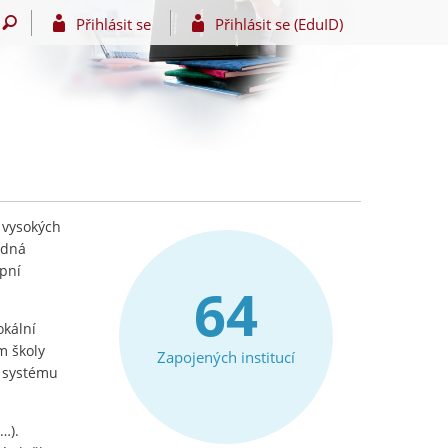
Přihlásit se
Přihlásit se (EduID)
 vysokých
edná
upní
64
okální
m školy
Zapojených institucí
e systému
…).