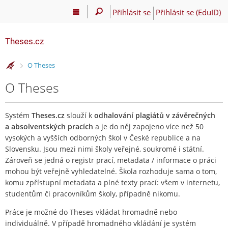
Přihlásit se
Přihlásit se (EduID)
Theses.cz
>
O Theses
O Theses
Systém
Theses.cz
slouží k
odhalování plagiátů v závěrečných
a absolventských pracích
a je do něj zapojeno více než 50
vysokých a vyšších odborných škol v České republice a na
Slovensku. Jsou mezi nimi školy veřejné, soukromé i státní.
Zároveň se jedná o registr prací, metadata / informace o práci
mohou být veřejně vyhledatelné. Škola rozhoduje sama o tom,
komu zpřístupní metadata a plné texty prací: všem v internetu,
studentům či pracovníkům školy, případně nikomu.
Práce je možné do Theses vkládat hromadně nebo
individuálně. V případě hromadného vkládání je systém