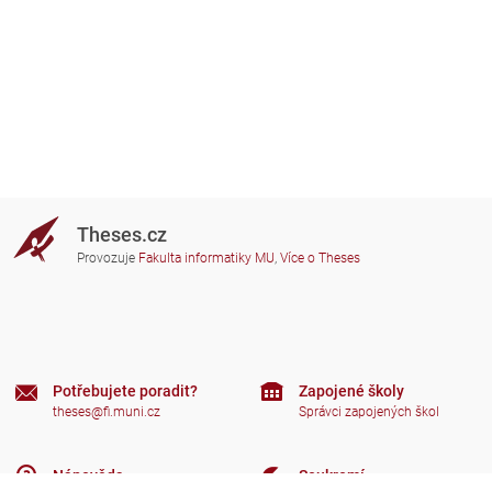
Theses.cz
Provozuje
Fakulta informatiky MU
,
Více o Theses
Potřebujete poradit?
Zapojené školy
theses@fi.muni.cz
Správci zapojených škol
Nápověda
Soukromí