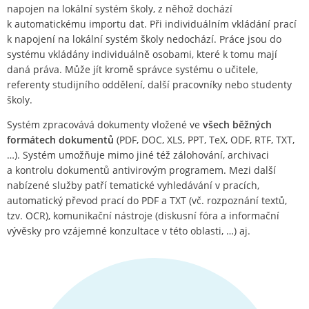
napojen na lokální systém školy, z něhož dochází
k automatickému importu dat. Při individuálním vkládání prací
k napojení na lokální systém školy nedochází. Práce jsou do
systému vkládány individuálně osobami, které k tomu mají
daná práva. Může jít kromě správce systému o učitele,
referenty studijního oddělení, další pracovníky nebo studenty
školy.
Systém zpracovává dokumenty vložené ve
všech běžných
formátech dokumentů
(PDF, DOC, XLS, PPT, TeX, ODF, RTF, TXT,
…). Systém umožňuje mimo jiné též zálohování, archivaci
a kontrolu dokumentů antivirovým programem. Mezi další
nabízené služby patří tematické vyhledávání v pracích,
automatický převod prací do PDF a TXT (vč. rozpoznání textů,
tzv. OCR), komunikační nástroje (diskusní fóra a informační
vývěsky pro vzájemné konzultace v této oblasti, …) aj.