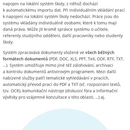
napojen na lokální systém školy, z něhož dochází
k automatickému importu dat. Při individuálním vkládání prací
k napojení na lokální systém školy nedochází. Práce jsou do
systému vkládány individuálně osobami, které k tomu mají
daná práva. Může jít kromě správce systému o učitele,
referenty studijního oddělení, další pracovníky nebo studenty
školy.
Systém zpracovává dokumenty vložené ve
všech běžných
formátech dokumentů
(PDF, DOC, XLS, PPT, TeX, ODF, RTF, TXT,
…). Systém umožňuje mimo jiné též zálohování, archivaci
a kontrolu dokumentů antivirovým programem. Mezi další
nabízené služby patří tematické vyhledávání v pracích,
automatický převod prací do PDF a TXT (vč. rozpoznání textů,
tzv. OCR), komunikační nástroje (diskusní fóra a informační
vývěsky pro vzájemné konzultace v této oblasti, …) aj.