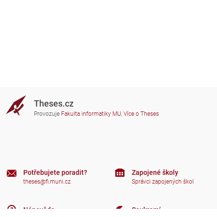
Theses.cz
Provozuje
Fakulta informatiky MU
,
Více o Theses
Potřebujete poradit?
Zapojené školy
theses@fi.muni.cz
Správci zapojených škol
Nápověda
Soukromí