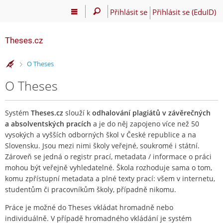
Přihlásit se
Přihlásit se (EduID)
Theses.cz
>
O Theses
O Theses
Systém
Theses.cz
slouží k
odhalování plagiátů v závěrečných
a absolventských pracích
a je do něj zapojeno více než 50
vysokých a vyšších odborných škol v České republice a na
Slovensku. Jsou mezi nimi školy veřejné, soukromé i státní.
Zároveň se jedná o registr prací, metadata / informace o práci
mohou být veřejně vyhledatelné. Škola rozhoduje sama o tom,
komu zpřístupní metadata a plné texty prací: všem v internetu,
studentům či pracovníkům školy, případně nikomu.
Práce je možné do Theses vkládat hromadně nebo
individuálně. V případě hromadného vkládání je systém