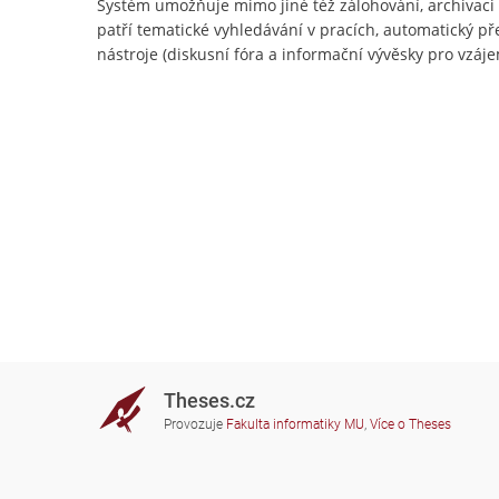
Systém umožňuje mimo jiné též zálohování, archivac
patří tematické vyhledávání v pracích, automatický př
nástroje (diskusní fóra a informační vývěsky pro vzájem
Theses.cz
Provozuje
Fakulta informatiky MU
,
Více o Theses