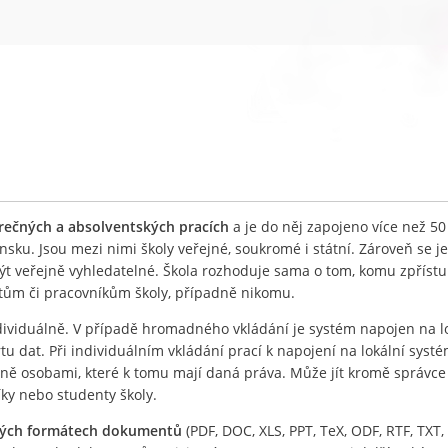
ěrečných a absolventských pracích
a je do něj zapojeno více než 50
nsku. Jsou mezi nimi školy veřejné, soukromé i státní. Zároveň se j
být veřejně vyhledatelné. Škola rozhoduje sama o tom, komu zpříst
ntům či pracovníkům školy, případně nikomu.
ividuálně. V případě hromadného vkládání je systém napojen na l
 dat. Při individuálním vkládání prací k napojení na lokální systé
lně osobami, které k tomu mají daná práva. Může jít kromě správc
íky nebo studenty školy.
ných formátech dokumentů
(PDF, DOC, XLS, PPT, TeX, ODF, RTF, TXT, 