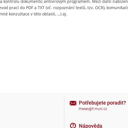
i a kontrolu dokumentů antivirovým programem. Mezi další nabízen
evod prací do PDF a TXT (vč. rozpoznání textů, tzv. OCR), komunikač
né konzultace v této oblasti, …) aj.
Potřebujete poradit?
theses@fi.muni.cz
Nápověda