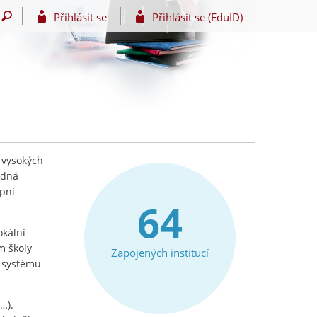
Přihlásit se
Přihlásit se (EduID)
 vysokých
edná
upní
64
okální
m školy
Zapojených institucí
e systému
…).