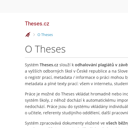
Theses.cz
>
O Theses
O Theses
Systém
Theses.cz
slouží k
odhalování plagiátů v záv
a vyšších odborných škol v České republice a na Slove
o registr prací, metadata / informace o práci mohou 
metadata a plné texty prací: všem v internetu, stude
Práce je možné do Theses vkládat hromadně nebo ind
systém školy, z něhož dochází k automatickému importu
nedochází. Práce jsou do systému vkládány individuá
o učitele, referenty studijního oddělení, další pracovn
Systém zpracovává dokumenty vložené ve
všech běž