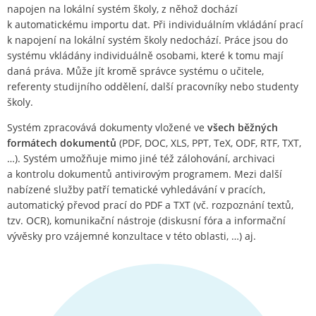
napojen na lokální systém školy, z něhož dochází
k automatickému importu dat. Při individuálním vkládání prací
k napojení na lokální systém školy nedochází. Práce jsou do
systému vkládány individuálně osobami, které k tomu mají
daná práva. Může jít kromě správce systému o učitele,
referenty studijního oddělení, další pracovníky nebo studenty
školy.
Systém zpracovává dokumenty vložené ve
všech běžných
formátech dokumentů
(PDF, DOC, XLS, PPT, TeX, ODF, RTF, TXT,
…). Systém umožňuje mimo jiné též zálohování, archivaci
a kontrolu dokumentů antivirovým programem. Mezi další
nabízené služby patří tematické vyhledávání v pracích,
automatický převod prací do PDF a TXT (vč. rozpoznání textů,
tzv. OCR), komunikační nástroje (diskusní fóra a informační
vývěsky pro vzájemné konzultace v této oblasti, …) aj.