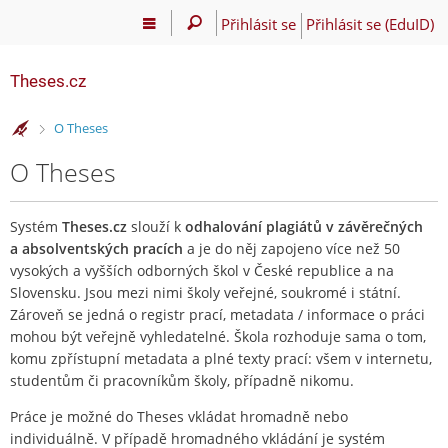
Přihlásit se
Přihlásit se (EduID)
Theses.cz
>
O Theses
O Theses
Systém
Theses.cz
slouží k
odhalování plagiátů v závěrečných
a absolventských pracích
a je do něj zapojeno více než 50
vysokých a vyšších odborných škol v České republice a na
Slovensku. Jsou mezi nimi školy veřejné, soukromé i státní.
Zároveň se jedná o registr prací, metadata / informace o práci
mohou být veřejně vyhledatelné. Škola rozhoduje sama o tom,
komu zpřístupní metadata a plné texty prací: všem v internetu,
studentům či pracovníkům školy, případně nikomu.
Práce je možné do Theses vkládat hromadně nebo
individuálně. V případě hromadného vkládání je systém