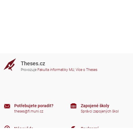
Theses.cz
Provozuje
Fakulta informatiky MU
,
Více o Theses
Potřebujete poradit?
Zapojené školy
theses@fi.muni.cz
Správci zapojených škol
Nápověda
Soukromí