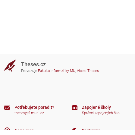
Theses.cz
Provozuje
Fakulta informatiky MU
,
Více o Theses
Potřebujete poradit?
Zapojené školy
theses@fi.muni.cz
Správci zapojených škol
Nápověda
Soukromí