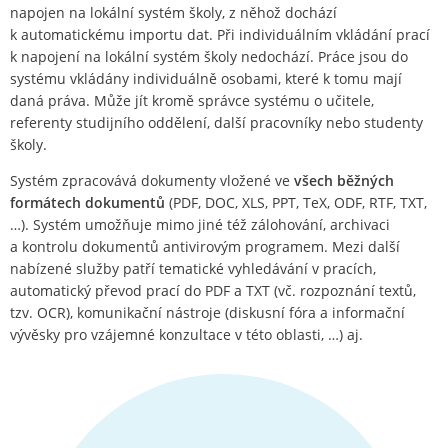
napojen na lokální systém školy, z něhož dochází
k automatickému importu dat. Při individuálním vkládání prací
k napojení na lokální systém školy nedochází. Práce jsou do
systému vkládány individuálně osobami, které k tomu mají
daná práva. Může jít kromě správce systému o učitele,
referenty studijního oddělení, další pracovníky nebo studenty
školy.
Systém zpracovává dokumenty vložené ve
všech běžných
formátech dokumentů
(PDF, DOC, XLS, PPT, TeX, ODF, RTF, TXT,
…). Systém umožňuje mimo jiné též zálohování, archivaci
a kontrolu dokumentů antivirovým programem. Mezi další
nabízené služby patří tematické vyhledávání v pracích,
automatický převod prací do PDF a TXT (vč. rozpoznání textů,
tzv. OCR), komunikační nástroje (diskusní fóra a informační
vývěsky pro vzájemné konzultace v této oblasti, …) aj.