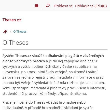
Přihlásit se
Přihlásit se (EduID)
Theses.cz
>
O Theses
O Theses
Systém
Theses.cz
slouží k
odhalování plagiátů v závěrečných
a absolventských pracích
a je do něj zapojeno více než 50
vysokých a vyšších odborných škol v České republice a na
Slovensku. Jsou mezi nimi školy veřejné, soukromé i státní.
Zároveň se jedná o registr prací, metadata / informace o práci
mohou být veřejně vyhledatelné. Škola rozhoduje sama o tom,
komu zpřístupní metadata a plné texty prací: všem v internetu,
studentům či pracovníkům školy, případně nikomu.
Práce je možné do Theses vkládat hromadně nebo
individuálně. V případě hromadného vkládání je systém