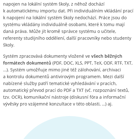
napojen na lokální systém školy, z něhož dochází
k automatickému importu dat. Při individuálním vkládání prací
k napojení na lokální systém školy nedochází. Práce jsou do
systému vkládány individuálně osobami, které k tomu mají
daná práva. Může jít kromě správce systému o učitele,
referenty studijního oddělení, další pracovníky nebo studenty
školy.
Systém zpracovává dokumenty vložené ve
všech běžných
formátech dokumentů
(PDF, DOC, XLS, PPT, TeX, ODF, RTF, TXT,
…). Systém umožňuje mimo jiné též zálohování, archivaci
a kontrolu dokumentů antivirovým programem. Mezi další
nabízené služby patří tematické vyhledávání v pracích,
automatický převod prací do PDF a TXT (vč. rozpoznání textů,
tzv. OCR), komunikační nástroje (diskusní fóra a informační
vývěsky pro vzájemné konzultace v této oblasti, …) aj.