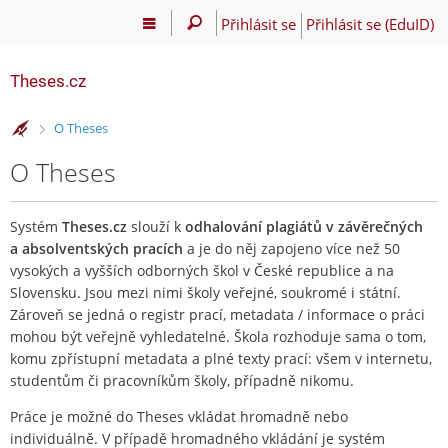
Přihlásit se
Přihlásit se (EduID)
Theses.cz
>
O Theses
O Theses
Systém
Theses.cz
slouží k
odhalování plagiátů v závěrečných
a absolventských pracích
a je do něj zapojeno více než 50
vysokých a vyšších odborných škol v České republice a na
Slovensku. Jsou mezi nimi školy veřejné, soukromé i státní.
Zároveň se jedná o registr prací, metadata / informace o práci
mohou být veřejně vyhledatelné. Škola rozhoduje sama o tom,
komu zpřístupní metadata a plné texty prací: všem v internetu,
studentům či pracovníkům školy, případně nikomu.
Práce je možné do Theses vkládat hromadně nebo
individuálně. V případě hromadného vkládání je systém