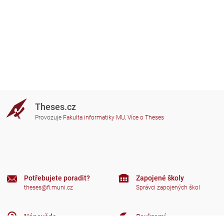
Theses.cz
Provozuje
Fakulta informatiky MU
,
Více o Theses
Potřebujete poradit?
Zapojené školy
theses@fi.muni.cz
Správci zapojených škol
Nápověda
Soukromí