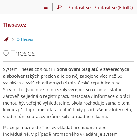
Přihlásit se
Přihlásit se (EduID)
Theses.cz
>
O Theses
O Theses
Systém
Theses.cz
slouží k
odhalování plagiátů v závěrečných
a absolventských pracích
a je do něj zapojeno více než 50
vysokých a vyšších odborných škol v České republice a na
Slovensku. Jsou mezi nimi školy veřejné, soukromé i státní.
Zároveň se jedná o registr prací, metadata / informace o práci
mohou být veřejně vyhledatelné. Škola rozhoduje sama o tom,
komu zpřístupní metadata a plné texty prací: všem v internetu,
studentům či pracovníkům školy, případně nikomu.
Práce je možné do Theses vkládat hromadně nebo
individuálně. V případě hromadného vkládání je systém