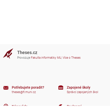
Theses.cz
Provozuje
Fakulta informatiky MU
,
Více o Theses
Potřebujete poradit?
Zapojené školy
theses@fi.muni.cz
Správci zapojených škol
Nápověda
Soukromí