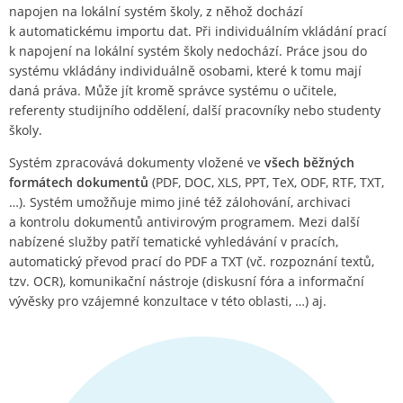
napojen na lokální systém školy, z něhož dochází
k automatickému importu dat. Při individuálním vkládání prací
k napojení na lokální systém školy nedochází. Práce jsou do
systému vkládány individuálně osobami, které k tomu mají
daná práva. Může jít kromě správce systému o učitele,
referenty studijního oddělení, další pracovníky nebo studenty
školy.
Systém zpracovává dokumenty vložené ve
všech běžných
formátech dokumentů
(PDF, DOC, XLS, PPT, TeX, ODF, RTF, TXT,
…). Systém umožňuje mimo jiné též zálohování, archivaci
a kontrolu dokumentů antivirovým programem. Mezi další
nabízené služby patří tematické vyhledávání v pracích,
automatický převod prací do PDF a TXT (vč. rozpoznání textů,
tzv. OCR), komunikační nástroje (diskusní fóra a informační
vývěsky pro vzájemné konzultace v této oblasti, …) aj.