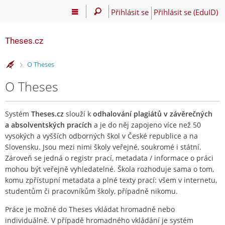
Přihlásit se
Přihlásit se (EduID)
Theses.cz
>
O Theses
O Theses
Systém
Theses.cz
slouží k
odhalování plagiátů v závěrečných
a absolventských pracích
a je do něj zapojeno více než 50
vysokých a vyšších odborných škol v České republice a na
Slovensku. Jsou mezi nimi školy veřejné, soukromé i státní.
Zároveň se jedná o registr prací, metadata / informace o práci
mohou být veřejně vyhledatelné. Škola rozhoduje sama o tom,
komu zpřístupní metadata a plné texty prací: všem v internetu,
studentům či pracovníkům školy, případně nikomu.
Práce je možné do Theses vkládat hromadně nebo
individuálně. V případě hromadného vkládání je systém