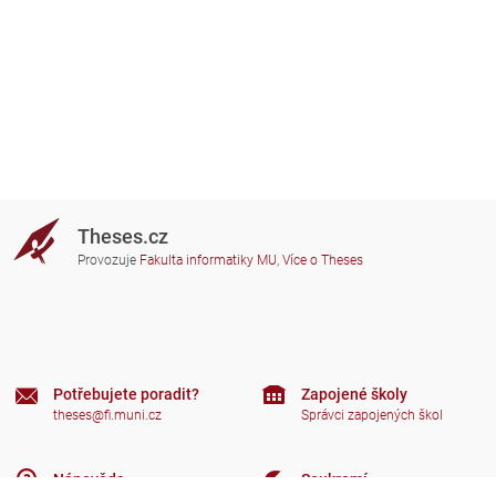
Theses.cz
Provozuje
Fakulta informatiky MU
,
Více o Theses
Potřebujete poradit?
Zapojené školy
theses@fi.muni.cz
Správci zapojených škol
Nápověda
Soukromí