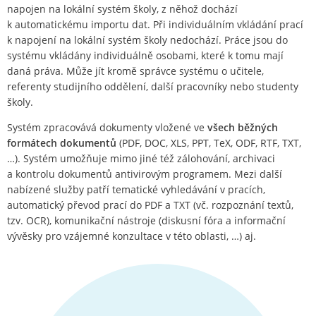
napojen na lokální systém školy, z něhož dochází
k automatickému importu dat. Při individuálním vkládání prací
k napojení na lokální systém školy nedochází. Práce jsou do
systému vkládány individuálně osobami, které k tomu mají
daná práva. Může jít kromě správce systému o učitele,
referenty studijního oddělení, další pracovníky nebo studenty
školy.
Systém zpracovává dokumenty vložené ve
všech běžných
formátech dokumentů
(PDF, DOC, XLS, PPT, TeX, ODF, RTF, TXT,
…). Systém umožňuje mimo jiné též zálohování, archivaci
a kontrolu dokumentů antivirovým programem. Mezi další
nabízené služby patří tematické vyhledávání v pracích,
automatický převod prací do PDF a TXT (vč. rozpoznání textů,
tzv. OCR), komunikační nástroje (diskusní fóra a informační
vývěsky pro vzájemné konzultace v této oblasti, …) aj.