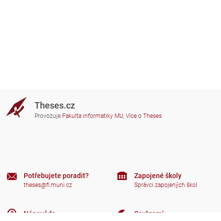
Theses.cz
Provozuje
Fakulta informatiky MU
,
Více o Theses
Potřebujete poradit?
Zapojené školy
theses@fi.muni.cz
Správci zapojených škol
Nápověda
Soukromí