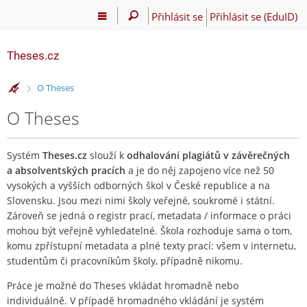
Přihlásit se
Přihlásit se (EduID)
Theses.cz
>
O Theses
O Theses
Systém
Theses.cz
slouží k
odhalování plagiátů v závěrečných
a absolventských pracích
a je do něj zapojeno více než 50
vysokých a vyšších odborných škol v České republice a na
Slovensku. Jsou mezi nimi školy veřejné, soukromé i státní.
Zároveň se jedná o registr prací, metadata / informace o práci
mohou být veřejně vyhledatelné. Škola rozhoduje sama o tom,
komu zpřístupní metadata a plné texty prací: všem v internetu,
studentům či pracovníkům školy, případně nikomu.
Práce je možné do Theses vkládat hromadně nebo
individuálně. V případě hromadného vkládání je systém