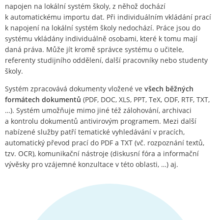
napojen na lokální systém školy, z něhož dochází
k automatickému importu dat. Při individuálním vkládání prací
k napojení na lokální systém školy nedochází. Práce jsou do
systému vkládány individuálně osobami, které k tomu mají
daná práva. Může jít kromě správce systému o učitele,
referenty studijního oddělení, další pracovníky nebo studenty
školy.
Systém zpracovává dokumenty vložené ve
všech běžných
formátech dokumentů
(PDF, DOC, XLS, PPT, TeX, ODF, RTF, TXT,
…). Systém umožňuje mimo jiné též zálohování, archivaci
a kontrolu dokumentů antivirovým programem. Mezi další
nabízené služby patří tematické vyhledávání v pracích,
automatický převod prací do PDF a TXT (vč. rozpoznání textů,
tzv. OCR), komunikační nástroje (diskusní fóra a informační
vývěsky pro vzájemné konzultace v této oblasti, …) aj.