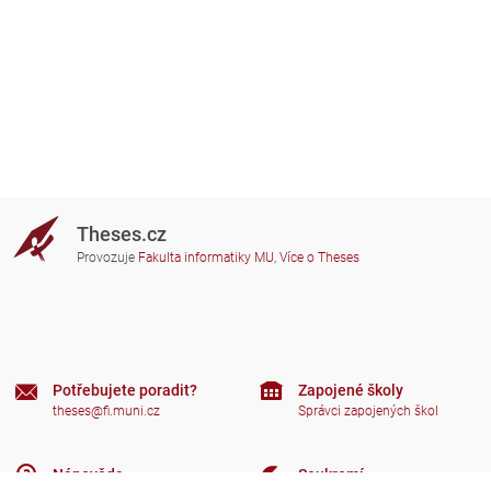
Theses.cz
Provozuje
Fakulta informatiky MU
,
Více o Theses
Potřebujete poradit?
Zapojené školy
theses@fi.muni.cz
Správci zapojených škol
Nápověda
Soukromí