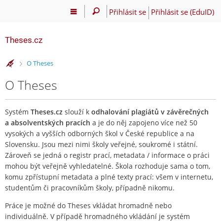
Přihlásit se
Přihlásit se (EduID)
Theses.cz
>
O Theses
O Theses
Systém
Theses.cz
slouží k
odhalování plagiátů v závěrečných
a absolventských pracích
a je do něj zapojeno více než 50
vysokých a vyšších odborných škol v České republice a na
Slovensku. Jsou mezi nimi školy veřejné, soukromé i státní.
Zároveň se jedná o registr prací, metadata / informace o práci
mohou být veřejně vyhledatelné. Škola rozhoduje sama o tom,
komu zpřístupní metadata a plné texty prací: všem v internetu,
studentům či pracovníkům školy, případně nikomu.
Práce je možné do Theses vkládat hromadně nebo
individuálně. V případě hromadného vkládání je systém