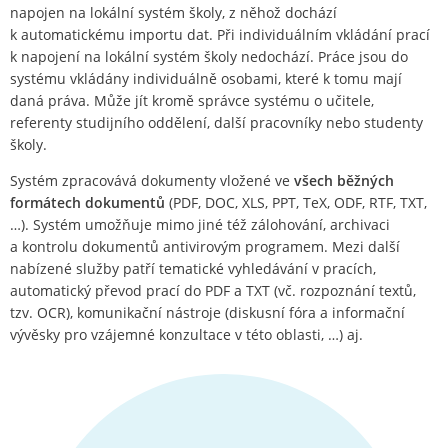
napojen na lokální systém školy, z něhož dochází
k automatickému importu dat. Při individuálním vkládání prací
k napojení na lokální systém školy nedochází. Práce jsou do
systému vkládány individuálně osobami, které k tomu mají
daná práva. Může jít kromě správce systému o učitele,
referenty studijního oddělení, další pracovníky nebo studenty
školy.
Systém zpracovává dokumenty vložené ve
všech běžných
formátech dokumentů
(PDF, DOC, XLS, PPT, TeX, ODF, RTF, TXT,
…). Systém umožňuje mimo jiné též zálohování, archivaci
a kontrolu dokumentů antivirovým programem. Mezi další
nabízené služby patří tematické vyhledávání v pracích,
automatický převod prací do PDF a TXT (vč. rozpoznání textů,
tzv. OCR), komunikační nástroje (diskusní fóra a informační
vývěsky pro vzájemné konzultace v této oblasti, …) aj.