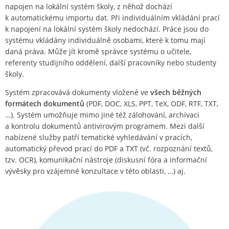
napojen na lokální systém školy, z něhož dochází
k automatickému importu dat. Při individuálním vkládání prací
k napojení na lokální systém školy nedochází. Práce jsou do
systému vkládány individuálně osobami, které k tomu mají
daná práva. Může jít kromě správce systému o učitele,
referenty studijního oddělení, další pracovníky nebo studenty
školy.
Systém zpracovává dokumenty vložené ve
všech běžných
formátech dokumentů
(PDF, DOC, XLS, PPT, TeX, ODF, RTF, TXT,
…). Systém umožňuje mimo jiné též zálohování, archivaci
a kontrolu dokumentů antivirovým programem. Mezi další
nabízené služby patří tematické vyhledávání v pracích,
automatický převod prací do PDF a TXT (vč. rozpoznání textů,
tzv. OCR), komunikační nástroje (diskusní fóra a informační
vývěsky pro vzájemné konzultace v této oblasti, …) aj.