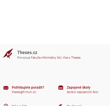
Theses.cz
Provozuje
Fakulta informatiky MU
,
Více o Theses
Potřebujete poradit?
Zapojené školy
theses@fi.muni.cz
Správci zapojených škol
Nápověda
Soukromí