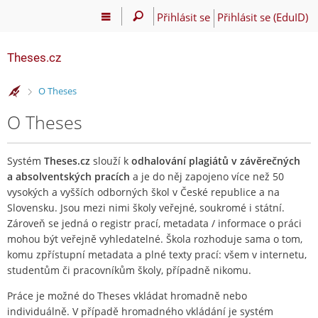
Přihlásit se
Přihlásit se (EduID)
Theses.cz
>
O Theses
O Theses
Systém
Theses.cz
slouží k
odhalování plagiátů v závěrečných
a absolventských pracích
a je do něj zapojeno více než 50
vysokých a vyšších odborných škol v České republice a na
Slovensku. Jsou mezi nimi školy veřejné, soukromé i státní.
Zároveň se jedná o registr prací, metadata / informace o práci
mohou být veřejně vyhledatelné. Škola rozhoduje sama o tom,
komu zpřístupní metadata a plné texty prací: všem v internetu,
studentům či pracovníkům školy, případně nikomu.
Práce je možné do Theses vkládat hromadně nebo
individuálně. V případě hromadného vkládání je systém