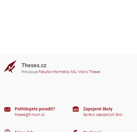
Theses.cz
Provozuje
Fakulta informatiky MU
,
Více o Theses
Potřebujete poradit?
Zapojené školy
theses@fi.muni.cz
Správci zapojených škol
Nápověda
Soukromí