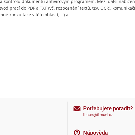
i a kontrolu dokumentů antivirovým programem. Mezi další nabízen
evod prací do PDF a TXT (vč. rozpoznání textů, tzv. OCR), komunikač
né konzultace v této oblasti, …) aj.
Potřebujete poradit?
theses@fi.muni.cz
Nápověda