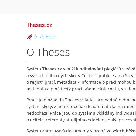
Theses.cz
>
O Theses
O Theses
Systém
Theses.cz
slouží k
odhalování plagiátů v záv
a vyšších odborných škol v České republice a na Slove
o registr prací, metadata / informace o práci mohou 
metadata a plné texty prací: všem v internetu, stude
Práce je možné do Theses vkládat hromadně nebo ind
systém školy, z něhož dochází k automatickému importu
nedochází. Práce jsou do systému vkládány individuá
o učitele, referenty studijního oddělení, další pracovn
Systém zpracovává dokumenty vložené ve
všech běž