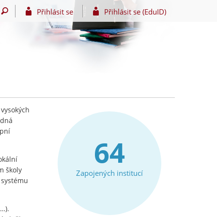
Přihlásit se
Přihlásit se (EduID)
 vysokých
edná
upní
64
okální
m školy
Zapojených institucí
e systému
…).