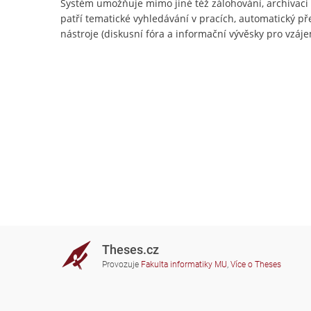
Systém umožňuje mimo jiné též zálohování, archivac
patří tematické vyhledávání v pracích, automatický př
nástroje (diskusní fóra a informační vývěsky pro vzájem
Theses.cz
Provozuje
Fakulta informatiky MU
,
Více o Theses