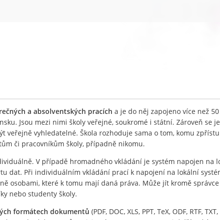
ěrečných a absolventských pracích
a je do něj zapojeno více než 50
nsku. Jsou mezi nimi školy veřejné, soukromé i státní. Zároveň se j
být veřejně vyhledatelné. Škola rozhoduje sama o tom, komu zpříst
ntům či pracovníkům školy, případně nikomu.
ividuálně. V případě hromadného vkládání je systém napojen na l
 dat. Při individuálním vkládání prací k napojení na lokální systé
lně osobami, které k tomu mají daná práva. Může jít kromě správc
íky nebo studenty školy.
ných formátech dokumentů
(PDF, DOC, XLS, PPT, TeX, ODF, RTF, TXT, 