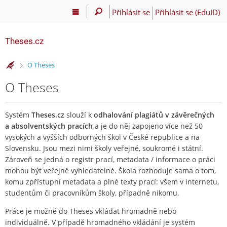
Přihlásit se
Přihlásit se (EduID)
Theses.cz
>
O Theses
O Theses
Systém
Theses.cz
slouží k
odhalování plagiátů v závěrečných
a absolventských pracích
a je do něj zapojeno více než 50
vysokých a vyšších odborných škol v České republice a na
Slovensku. Jsou mezi nimi školy veřejné, soukromé i státní.
Zároveň se jedná o registr prací, metadata / informace o práci
mohou být veřejně vyhledatelné. Škola rozhoduje sama o tom,
komu zpřístupní metadata a plné texty prací: všem v internetu,
studentům či pracovníkům školy, případně nikomu.
Práce je možné do Theses vkládat hromadně nebo
individuálně. V případě hromadného vkládání je systém