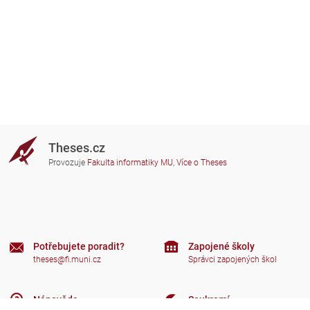
Theses.cz
Provozuje
Fakulta informatiky MU
,
Více o Theses
Potřebujete poradit?
Zapojené školy
theses@fi.muni.cz
Správci zapojených škol
Nápověda
Soukromí