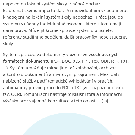
napojen na lokální systém školy, z něhož dochází
k automatickému importu dat. Při individuálním vkládání prací
k napojení na lokální systém školy nedochází. Práce jsou do
systému vkládány individuálně osobami, které k tomu mají
daná práva. Může jít kromě správce systému o učitele,
referenty studijního oddělení, další pracovníky nebo studenty
školy.
Systém zpracovává dokumenty vložené ve
všech běžných
formátech dokumentů
(PDF, DOC, XLS, PPT, TeX, ODF, RTF, TXT,
…). Systém umožňuje mimo jiné též zálohování, archivaci
a kontrolu dokumentů antivirovým programem. Mezi další
nabízené služby patří tematické vyhledávání v pracích,
automatický převod prací do PDF a TXT (vč. rozpoznání textů,
tzv. OCR), komunikační nástroje (diskusní fóra a informační
vývěsky pro vzájemné konzultace v této oblasti, …) aj.