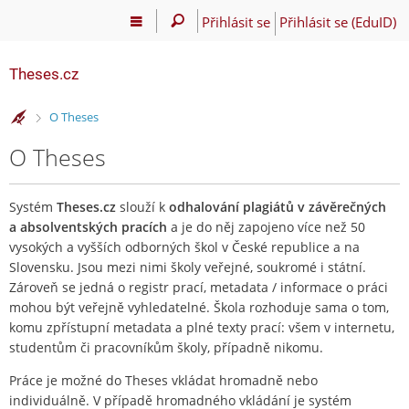
Přihlásit se
Přihlásit se (EduID)
Theses.cz
>
O Theses
O Theses
Systém
Theses.cz
slouží k
odhalování plagiátů v závěrečných
a absolventských pracích
a je do něj zapojeno více než 50
vysokých a vyšších odborných škol v České republice a na
Slovensku. Jsou mezi nimi školy veřejné, soukromé i státní.
Zároveň se jedná o registr prací, metadata / informace o práci
mohou být veřejně vyhledatelné. Škola rozhoduje sama o tom,
komu zpřístupní metadata a plné texty prací: všem v internetu,
studentům či pracovníkům školy, případně nikomu.
Práce je možné do Theses vkládat hromadně nebo
individuálně. V případě hromadného vkládání je systém