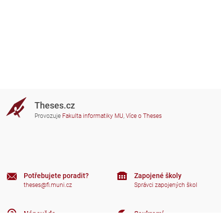
Theses.cz
Provozuje
Fakulta informatiky MU
,
Více o Theses
Potřebujete poradit?
Zapojené školy
theses@fi.muni.cz
Správci zapojených škol
Nápověda
Soukromí