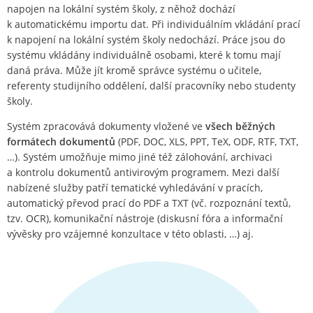
napojen na lokální systém školy, z něhož dochází
k automatickému importu dat. Při individuálním vkládání prací
k napojení na lokální systém školy nedochází. Práce jsou do
systému vkládány individuálně osobami, které k tomu mají
daná práva. Může jít kromě správce systému o učitele,
referenty studijního oddělení, další pracovníky nebo studenty
školy.
Systém zpracovává dokumenty vložené ve
všech běžných
formátech dokumentů
(PDF, DOC, XLS, PPT, TeX, ODF, RTF, TXT,
…). Systém umožňuje mimo jiné též zálohování, archivaci
a kontrolu dokumentů antivirovým programem. Mezi další
nabízené služby patří tematické vyhledávání v pracích,
automatický převod prací do PDF a TXT (vč. rozpoznání textů,
tzv. OCR), komunikační nástroje (diskusní fóra a informační
vývěsky pro vzájemné konzultace v této oblasti, …) aj.