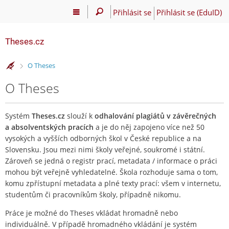
Přihlásit se
Přihlásit se (EduID)
Theses.cz
>
O Theses
O Theses
Systém
Theses.cz
slouží k
odhalování plagiátů v závěrečných
a absolventských pracích
a je do něj zapojeno více než 50
vysokých a vyšších odborných škol v České republice a na
Slovensku. Jsou mezi nimi školy veřejné, soukromé i státní.
Zároveň se jedná o registr prací, metadata / informace o práci
mohou být veřejně vyhledatelné. Škola rozhoduje sama o tom,
komu zpřístupní metadata a plné texty prací: všem v internetu,
studentům či pracovníkům školy, případně nikomu.
Práce je možné do Theses vkládat hromadně nebo
individuálně. V případě hromadného vkládání je systém