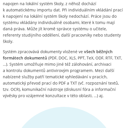
napojen na lokální systém školy, z něhož dochází
k automatickému importu dat. Při individuálním vkládání prací
k napojení na lokální systém školy nedochází. Práce jsou do
systému vkládány individuálně osobami, které k tomu mají
daná práva. Může jít kromě správce systému o učitele,
referenty studijního oddělení, další pracovníky nebo studenty
školy.
Systém zpracovává dokumenty vložené ve
všech běžných
formátech dokumentů
(PDF, DOC, XLS, PPT, TeX, ODF, RTF, TXT,
…). Systém umožňuje mimo jiné též zálohování, archivaci
a kontrolu dokumentů antivirovým programem. Mezi další
nabízené služby patří tematické vyhledávání v pracích,
automatický převod prací do PDF a TXT (vč. rozpoznání textů,
tzv. OCR), komunikační nástroje (diskusní fóra a informační
vývěsky pro vzájemné konzultace v této oblasti, …) aj.