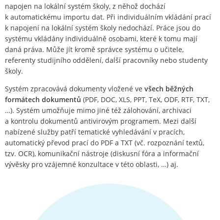
napojen na lokální systém školy, z něhož dochází
k automatickému importu dat. Při individuálním vkládání prací
k napojení na lokální systém školy nedochází. Práce jsou do
systému vkládány individuálně osobami, které k tomu mají
daná práva. Může jít kromě správce systému o učitele,
referenty studijního oddělení, další pracovníky nebo studenty
školy.
Systém zpracovává dokumenty vložené ve
všech běžných
formátech dokumentů
(PDF, DOC, XLS, PPT, TeX, ODF, RTF, TXT,
…). Systém umožňuje mimo jiné též zálohování, archivaci
a kontrolu dokumentů antivirovým programem. Mezi další
nabízené služby patří tematické vyhledávání v pracích,
automatický převod prací do PDF a TXT (vč. rozpoznání textů,
tzv. OCR), komunikační nástroje (diskusní fóra a informační
vývěsky pro vzájemné konzultace v této oblasti, …) aj.