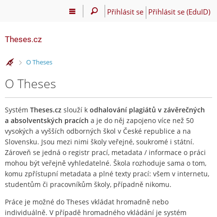
Přihlásit se
Přihlásit se (EduID)
Theses.cz
>
O Theses
O Theses
Systém
Theses.cz
slouží k
odhalování plagiátů v závěrečných
a absolventských pracích
a je do něj zapojeno více než 50
vysokých a vyšších odborných škol v České republice a na
Slovensku. Jsou mezi nimi školy veřejné, soukromé i státní.
Zároveň se jedná o registr prací, metadata / informace o práci
mohou být veřejně vyhledatelné. Škola rozhoduje sama o tom,
komu zpřístupní metadata a plné texty prací: všem v internetu,
studentům či pracovníkům školy, případně nikomu.
Práce je možné do Theses vkládat hromadně nebo
individuálně. V případě hromadného vkládání je systém