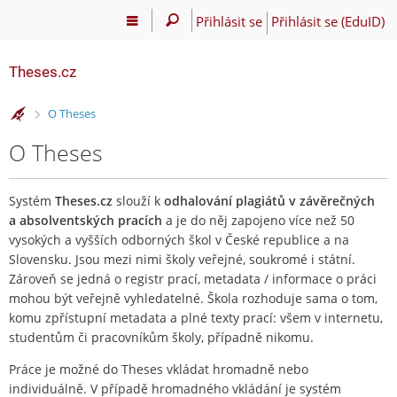
Přihlásit se
Přihlásit se (EduID)
Theses.cz
>
O Theses
O Theses
Systém
Theses.cz
slouží k
odhalování plagiátů v závěrečných
a absolventských pracích
a je do něj zapojeno více než 50
vysokých a vyšších odborných škol v České republice a na
Slovensku. Jsou mezi nimi školy veřejné, soukromé i státní.
Zároveň se jedná o registr prací, metadata / informace o práci
mohou být veřejně vyhledatelné. Škola rozhoduje sama o tom,
komu zpřístupní metadata a plné texty prací: všem v internetu,
studentům či pracovníkům školy, případně nikomu.
Práce je možné do Theses vkládat hromadně nebo
individuálně. V případě hromadného vkládání je systém