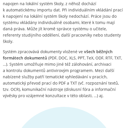
napojen na lokální systém školy, z něhož dochází
k automatickému importu dat. Při individuálním vkládání prací
k napojení na lokální systém školy nedochází. Práce jsou do
systému vkládány individuálně osobami, které k tomu mají
daná práva. Může jít kromě správce systému o učitele,
referenty studijního oddělení, další pracovníky nebo studenty
školy.
Systém zpracovává dokumenty vložené ve
všech běžných
formátech dokumentů
(PDF, DOC, XLS, PPT, TeX, ODF, RTF, TXT,
…). Systém umožňuje mimo jiné též zálohování, archivaci
a kontrolu dokumentů antivirovým programem. Mezi další
nabízené služby patří tematické vyhledávání v pracích,
automatický převod prací do PDF a TXT (vč. rozpoznání textů,
tzv. OCR), komunikační nástroje (diskusní fóra a informační
vývěsky pro vzájemné konzultace v této oblasti, …) aj.