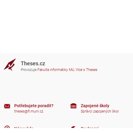
Theses.cz
Provozuje
Fakulta informatiky MU
,
Více o Theses
Potřebujete poradit?
Zapojené školy
theses@fi.muni.cz
Správci zapojených škol
Nápověda
Soukromí