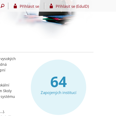
Přihlásit se
Přihlásit se (EduID)
 vysokých
edná
upní
64
okální
m školy
Zapojených institucí
e systému
…).