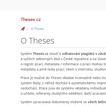
Theses.cz
>
O Theses
O Theses
Systém
Theses.cz
slouží k
odhalování plagiátů v záv
a vyšších odborných škol v České republice a na Slove
o registr prací, metadata / informace o práci mohou 
metadata a plné texty prací: všem v internetu, stude
Práce je možné do Theses vkládat hromadně nebo ind
systém školy, z něhož dochází k automatickému importu
nedochází. Práce jsou do systému vkládány individuá
o učitele, referenty studijního oddělení, další pracovn
Systém zpracovává dokumenty vložené ve
všech běž