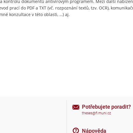
i a kontrolu dokumentů antivirovým programem. Mezi další nabízen
evod prací do PDF a TXT (vč. rozpoznání textů, tzv. OCR), komunikač
né konzultace v této oblasti, …) aj.
Potřebujete poradit?
theses@fi.muni.cz
Nápověda