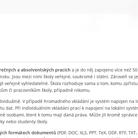
ěrečných a absolventských pracích
a je do něj zapojeno více než 50
nsku. Jsou mezi nimi školy veřejné, soukromé i státní. Zároveň se j
být veřejně vyhledatelné. Škola rozhoduje sama o tom, komu zpříst
ntům či pracovníkům školy, případně nikomu.
ividuálně. V případě hromadného vkládání je systém napojen na l
 dat. Při individuálním vkládání prací k napojení na lokální systé
lně osobami, které k tomu mají daná práva. Může jít kromě správc
íky nebo studenty školy.
ných formátech dokumentů
(PDF, DOC, XLS, PPT, TeX, ODF, RTF, TXT, 