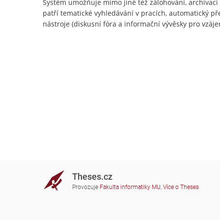
Systém umožňuje mimo jiné též zálohování, archivac
patří tematické vyhledávání v pracích, automatický př
nástroje (diskusní fóra a informační vývěsky pro vzájem
Theses.cz
Provozuje
Fakulta informatiky MU
,
Více o Theses