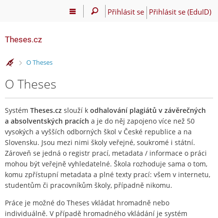
Přihlásit se
Přihlásit se (EduID)
Theses.cz
>
O Theses
O Theses
Systém
Theses.cz
slouží k
odhalování plagiátů v závěrečných
a absolventských pracích
a je do něj zapojeno více než 50
vysokých a vyšších odborných škol v České republice a na
Slovensku. Jsou mezi nimi školy veřejné, soukromé i státní.
Zároveň se jedná o registr prací, metadata / informace o práci
mohou být veřejně vyhledatelné. Škola rozhoduje sama o tom,
komu zpřístupní metadata a plné texty prací: všem v internetu,
studentům či pracovníkům školy, případně nikomu.
Práce je možné do Theses vkládat hromadně nebo
individuálně. V případě hromadného vkládání je systém