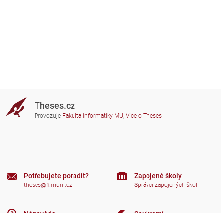
Theses.cz
Provozuje
Fakulta informatiky MU
,
Více o Theses
Potřebujete poradit?
Zapojené školy
theses@fi.muni.cz
Správci zapojených škol
Nápověda
Soukromí