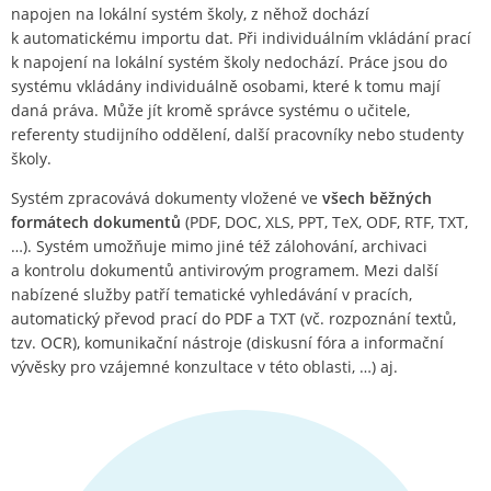
napojen na lokální systém školy, z něhož dochází
k automatickému importu dat. Při individuálním vkládání prací
k napojení na lokální systém školy nedochází. Práce jsou do
systému vkládány individuálně osobami, které k tomu mají
daná práva. Může jít kromě správce systému o učitele,
referenty studijního oddělení, další pracovníky nebo studenty
školy.
Systém zpracovává dokumenty vložené ve
všech běžných
formátech dokumentů
(PDF, DOC, XLS, PPT, TeX, ODF, RTF, TXT,
…). Systém umožňuje mimo jiné též zálohování, archivaci
a kontrolu dokumentů antivirovým programem. Mezi další
nabízené služby patří tematické vyhledávání v pracích,
automatický převod prací do PDF a TXT (vč. rozpoznání textů,
tzv. OCR), komunikační nástroje (diskusní fóra a informační
vývěsky pro vzájemné konzultace v této oblasti, …) aj.