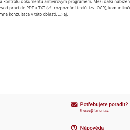
i a kontrolu dokumentů antivirovým programem. Mezi další nabízen
evod prací do PDF a TXT (vč. rozpoznání textů, tzv. OCR), komunikač
né konzultace v této oblasti, …) aj.
Potřebujete poradit?
theses@fi.muni.cz
Nápověda