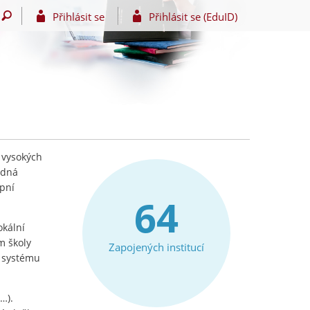
Přihlásit se
Přihlásit se (EduID)
 vysokých
edná
upní
64
okální
m školy
Zapojených institucí
e systému
…).