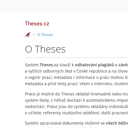
Theses.cz
>
O Theses
O Theses
Systém
Theses.cz
slouží k
odhalování plagiátů v záv
a vyšších odborných škol v České republice a na Slove
o registr prací, metadata / informace o práci mohou 
metadata a plné texty prací: všem v internetu, stude
Práce je možné do Theses vkládat hromadně nebo ind
systém školy, z něhož dochází k automatickému importu
nedochází. Práce jsou do systému vkládány individuá
o učitele, referenty studijního oddělení, další pracovn
Systém zpracovává dokumenty vložené ve
všech běž