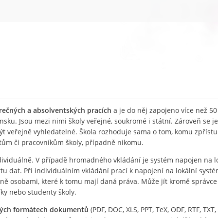
ěrečných a absolventských pracích
a je do něj zapojeno více než 50
nsku. Jsou mezi nimi školy veřejné, soukromé i státní. Zároveň se j
být veřejně vyhledatelné. Škola rozhoduje sama o tom, komu zpříst
ntům či pracovníkům školy, případně nikomu.
ividuálně. V případě hromadného vkládání je systém napojen na l
 dat. Při individuálním vkládání prací k napojení na lokální systé
lně osobami, které k tomu mají daná práva. Může jít kromě správc
íky nebo studenty školy.
ných formátech dokumentů
(PDF, DOC, XLS, PPT, TeX, ODF, RTF, TXT, 