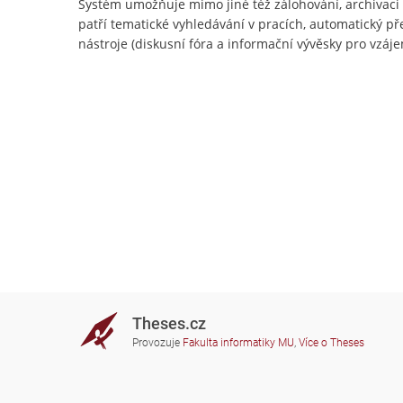
Systém umožňuje mimo jiné též zálohování, archivac
patří tematické vyhledávání v pracích, automatický př
nástroje (diskusní fóra a informační vývěsky pro vzájem
Theses.cz
Provozuje
Fakulta informatiky MU
,
Více o Theses