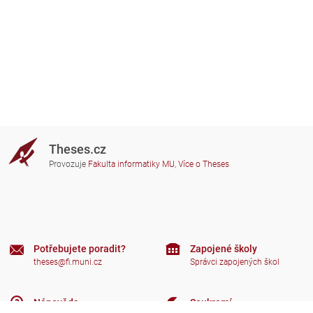
Theses.cz
Provozuje
Fakulta informatiky MU
,
Více o Theses
Potřebujete poradit?
Zapojené školy
theses@fi.muni.cz
Správci zapojených škol
Nápověda
Soukromí