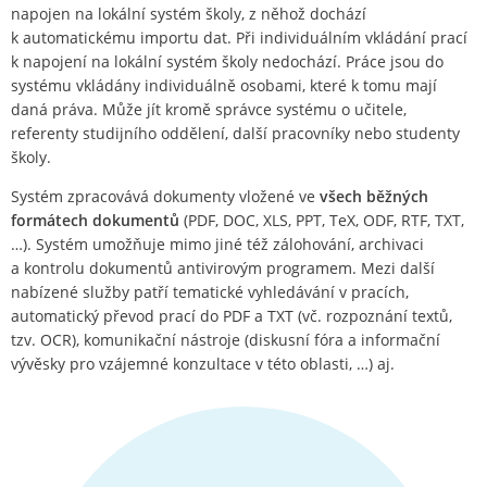
napojen na lokální systém školy, z něhož dochází
k automatickému importu dat. Při individuálním vkládání prací
k napojení na lokální systém školy nedochází. Práce jsou do
systému vkládány individuálně osobami, které k tomu mají
daná práva. Může jít kromě správce systému o učitele,
referenty studijního oddělení, další pracovníky nebo studenty
školy.
Systém zpracovává dokumenty vložené ve
všech běžných
formátech dokumentů
(PDF, DOC, XLS, PPT, TeX, ODF, RTF, TXT,
…). Systém umožňuje mimo jiné též zálohování, archivaci
a kontrolu dokumentů antivirovým programem. Mezi další
nabízené služby patří tematické vyhledávání v pracích,
automatický převod prací do PDF a TXT (vč. rozpoznání textů,
tzv. OCR), komunikační nástroje (diskusní fóra a informační
vývěsky pro vzájemné konzultace v této oblasti, …) aj.