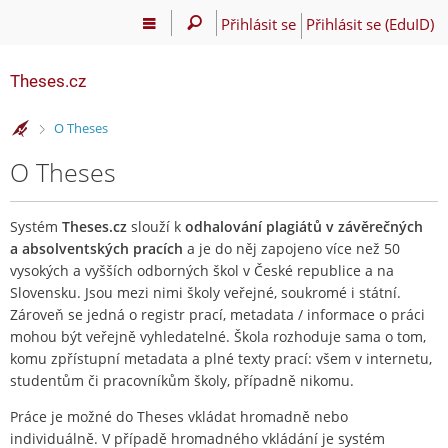
Přihlásit se
Přihlásit se (EduID)
Theses.cz
>
O Theses
O Theses
Systém
Theses.cz
slouží k
odhalování plagiátů v závěrečných
a absolventských pracích
a je do něj zapojeno více než 50
vysokých a vyšších odborných škol v České republice a na
Slovensku. Jsou mezi nimi školy veřejné, soukromé i státní.
Zároveň se jedná o registr prací, metadata / informace o práci
mohou být veřejně vyhledatelné. Škola rozhoduje sama o tom,
komu zpřístupní metadata a plné texty prací: všem v internetu,
studentům či pracovníkům školy, případně nikomu.
Práce je možné do Theses vkládat hromadně nebo
individuálně. V případě hromadného vkládání je systém