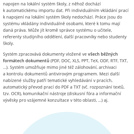
napojen na lokální systém školy, z něhož dochází
k automatickému importu dat. Při individuálním vkládání prací
k napojení na lokální systém školy nedochází. Práce jsou do
systému vkládány individuálně osobami, které k tomu mají
daná práva. Může jít kromě správce systému o učitele,
referenty studijního oddělení, další pracovníky nebo studenty
školy.
Systém zpracovává dokumenty vložené ve
všech běžných
formátech dokumentů
(PDF, DOC, XLS, PPT, TeX, ODF, RTF, TXT,
…). Systém umožňuje mimo jiné též zálohování, archivaci
a kontrolu dokumentů antivirovým programem. Mezi další
nabízené služby patří tematické vyhledávání v pracích,
automatický převod prací do PDF a TXT (vč. rozpoznání textů,
tzv. OCR), komunikační nástroje (diskusní fóra a informační
vývěsky pro vzájemné konzultace v této oblasti, …) aj.