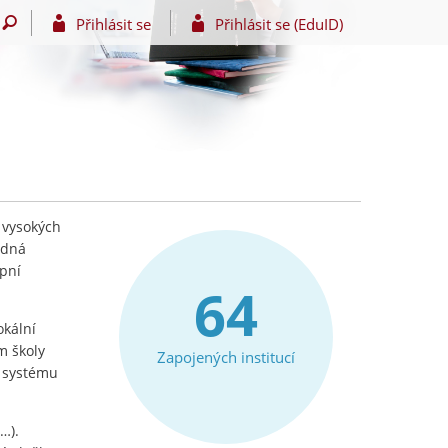
Přihlásit se
Přihlásit se (EduID)
 vysokých
edná
upní
64
okální
m školy
Zapojených institucí
e systému
…).