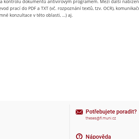
i a kontrolu dokumentů antivirovým programem. Mezi další nabízen
evod prací do PDF a TXT (vč. rozpoznání textů, tzv. OCR), komunikač
né konzultace v této oblasti, …) aj.
Potřebujete poradit?
theses@fi.muni.cz
Nápověda