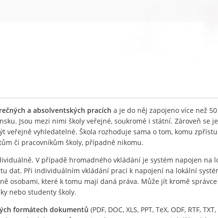
ěrečných a absolventských pracích
a je do něj zapojeno více než 50
nsku. Jsou mezi nimi školy veřejné, soukromé i státní. Zároveň se j
být veřejně vyhledatelné. Škola rozhoduje sama o tom, komu zpříst
ntům či pracovníkům školy, případně nikomu.
ividuálně. V případě hromadného vkládání je systém napojen na l
 dat. Při individuálním vkládání prací k napojení na lokální systé
lně osobami, které k tomu mají daná práva. Může jít kromě správc
íky nebo studenty školy.
ných formátech dokumentů
(PDF, DOC, XLS, PPT, TeX, ODF, RTF, TXT, 