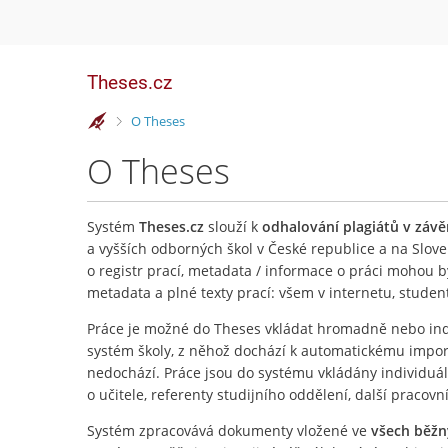
Theses.cz
>
O Theses
O Theses
Systém
Theses.cz
slouží k
odhalování plagiátů v záv
a vyšších odborných škol v České republice a na Slove
o registr prací, metadata / informace o práci mohou 
metadata a plné texty prací: všem v internetu, stude
Práce je možné do Theses vkládat hromadně nebo ind
systém školy, z něhož dochází k automatickému importu
nedochází. Práce jsou do systému vkládány individuá
o učitele, referenty studijního oddělení, další pracovn
Systém zpracovává dokumenty vložené ve
všech běž