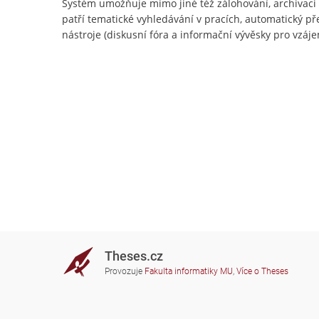
Systém umožňuje mimo jiné též zálohování, archivac
patří tematické vyhledávání v pracích, automatický př
nástroje (diskusní fóra a informační vývěsky pro vzájem
Theses.cz
Provozuje
Fakulta informatiky MU
,
Více o Theses