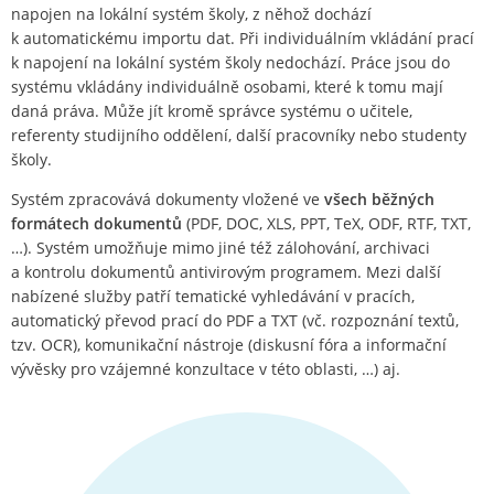
napojen na lokální systém školy, z něhož dochází
k automatickému importu dat. Při individuálním vkládání prací
k napojení na lokální systém školy nedochází. Práce jsou do
systému vkládány individuálně osobami, které k tomu mají
daná práva. Může jít kromě správce systému o učitele,
referenty studijního oddělení, další pracovníky nebo studenty
školy.
Systém zpracovává dokumenty vložené ve
všech běžných
formátech dokumentů
(PDF, DOC, XLS, PPT, TeX, ODF, RTF, TXT,
…). Systém umožňuje mimo jiné též zálohování, archivaci
a kontrolu dokumentů antivirovým programem. Mezi další
nabízené služby patří tematické vyhledávání v pracích,
automatický převod prací do PDF a TXT (vč. rozpoznání textů,
tzv. OCR), komunikační nástroje (diskusní fóra a informační
vývěsky pro vzájemné konzultace v této oblasti, …) aj.