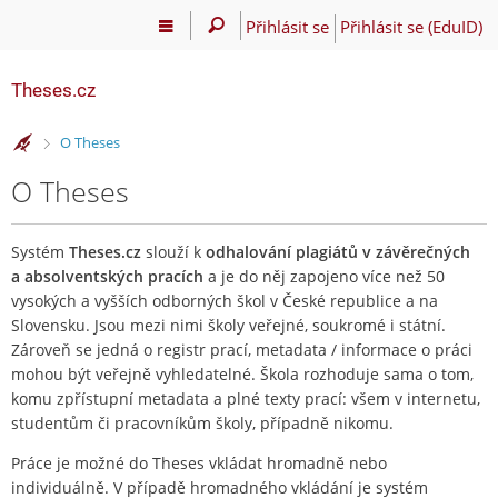
Přihlásit se
Přihlásit se (EduID)
Theses.cz
>
O Theses
O Theses
Systém
Theses.cz
slouží k
odhalování plagiátů v závěrečných
a absolventských pracích
a je do něj zapojeno více než 50
vysokých a vyšších odborných škol v České republice a na
Slovensku. Jsou mezi nimi školy veřejné, soukromé i státní.
Zároveň se jedná o registr prací, metadata / informace o práci
mohou být veřejně vyhledatelné. Škola rozhoduje sama o tom,
komu zpřístupní metadata a plné texty prací: všem v internetu,
studentům či pracovníkům školy, případně nikomu.
Práce je možné do Theses vkládat hromadně nebo
individuálně. V případě hromadného vkládání je systém