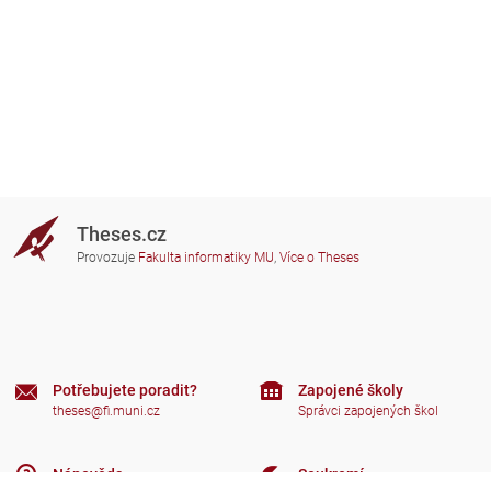
Theses.cz
Provozuje
Fakulta informatiky MU
,
Více o Theses
Potřebujete poradit?
Zapojené školy
theses@fi.muni.cz
Správci zapojených škol
Nápověda
Soukromí