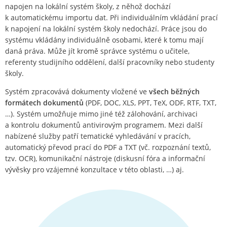
napojen na lokální systém školy, z něhož dochází
k automatickému importu dat. Při individuálním vkládání prací
k napojení na lokální systém školy nedochází. Práce jsou do
systému vkládány individuálně osobami, které k tomu mají
daná práva. Může jít kromě správce systému o učitele,
referenty studijního oddělení, další pracovníky nebo studenty
školy.
Systém zpracovává dokumenty vložené ve
všech běžných
formátech dokumentů
(PDF, DOC, XLS, PPT, TeX, ODF, RTF, TXT,
…). Systém umožňuje mimo jiné též zálohování, archivaci
a kontrolu dokumentů antivirovým programem. Mezi další
nabízené služby patří tematické vyhledávání v pracích,
automatický převod prací do PDF a TXT (vč. rozpoznání textů,
tzv. OCR), komunikační nástroje (diskusní fóra a informační
vývěsky pro vzájemné konzultace v této oblasti, …) aj.