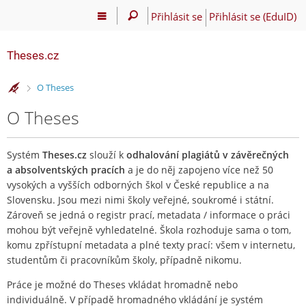
Přihlásit se
Přihlásit se (EduID)
Theses.cz
>
O Theses
O Theses
Systém
Theses.cz
slouží k
odhalování plagiátů v závěrečných
a absolventských pracích
a je do něj zapojeno více než 50
vysokých a vyšších odborných škol v České republice a na
Slovensku. Jsou mezi nimi školy veřejné, soukromé i státní.
Zároveň se jedná o registr prací, metadata / informace o práci
mohou být veřejně vyhledatelné. Škola rozhoduje sama o tom,
komu zpřístupní metadata a plné texty prací: všem v internetu,
studentům či pracovníkům školy, případně nikomu.
Práce je možné do Theses vkládat hromadně nebo
individuálně. V případě hromadného vkládání je systém