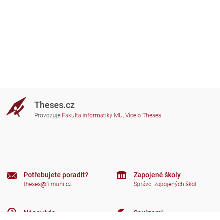
Theses.cz
Provozuje
Fakulta informatiky MU
,
Více o Theses
Potřebujete poradit?
Zapojené školy
theses@fi.muni.cz
Správci zapojených škol
Nápověda
Soukromí