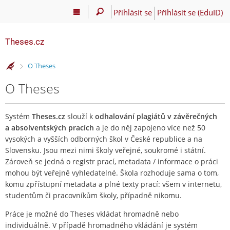
Přihlásit se
Přihlásit se (EduID)
Theses.cz
>
O Theses
O Theses
Systém
Theses.cz
slouží k
odhalování plagiátů v závěrečných
a absolventských pracích
a je do něj zapojeno více než 50
vysokých a vyšších odborných škol v České republice a na
Slovensku. Jsou mezi nimi školy veřejné, soukromé i státní.
Zároveň se jedná o registr prací, metadata / informace o práci
mohou být veřejně vyhledatelné. Škola rozhoduje sama o tom,
komu zpřístupní metadata a plné texty prací: všem v internetu,
studentům či pracovníkům školy, případně nikomu.
Práce je možné do Theses vkládat hromadně nebo
individuálně. V případě hromadného vkládání je systém