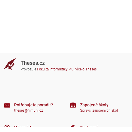
Theses.cz
Provozuje
Fakulta informatiky MU
,
Více o Theses
Potřebujete poradit?
Zapojené školy
theses@fi.muni.cz
Správci zapojených škol
Nápověda
Soukromí