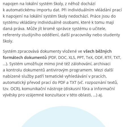
napojen na lokální systém školy, z něhož dochází
k automatickému importu dat. Při individuálním vkládání prací
k napojení na lokální systém školy nedochází. Práce jsou do
systému vkládány individuálně osobami, které k tomu mají
daná práva. Může jít kromě správce systému o učitele,
referenty studijního oddělení, další pracovníky nebo studenty
školy.
Systém zpracovává dokumenty vložené ve
všech běžných
formátech dokumentů
(PDF, DOC, XLS, PPT, TeX, ODF, RTF, TXT,
…). Systém umožňuje mimo jiné též zálohování, archivaci
a kontrolu dokumentů antivirovým programem. Mezi další
nabízené služby patří tematické vyhledávání v pracích,
automatický převod prací do PDF a TXT (vč. rozpoznání textů,
tzv. OCR), komunikační nástroje (diskusní fóra a informační
vývěsky pro vzájemné konzultace v této oblasti, …) aj.