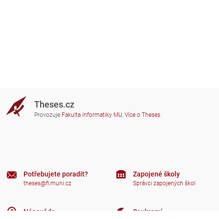
Theses.cz
Provozuje
Fakulta informatiky MU
,
Více o Theses
Potřebujete poradit?
Zapojené školy
theses@fi.muni.cz
Správci zapojených škol
Nápověda
Soukromí