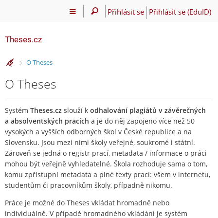
Přihlásit se
Přihlásit se (EduID)
Theses.cz
>
O Theses
O Theses
Systém
Theses.cz
slouží k
odhalování plagiátů v závěrečných
a absolventských pracích
a je do něj zapojeno více než 50
vysokých a vyšších odborných škol v České republice a na
Slovensku. Jsou mezi nimi školy veřejné, soukromé i státní.
Zároveň se jedná o registr prací, metadata / informace o práci
mohou být veřejně vyhledatelné. Škola rozhoduje sama o tom,
komu zpřístupní metadata a plné texty prací: všem v internetu,
studentům či pracovníkům školy, případně nikomu.
Práce je možné do Theses vkládat hromadně nebo
individuálně. V případě hromadného vkládání je systém