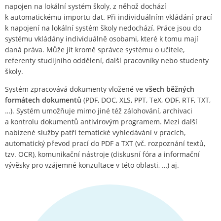
napojen na lokální systém školy, z něhož dochází
k automatickému importu dat. Při individuálním vkládání prací
k napojení na lokální systém školy nedochází. Práce jsou do
systému vkládány individuálně osobami, které k tomu mají
daná práva. Může jít kromě správce systému o učitele,
referenty studijního oddělení, další pracovníky nebo studenty
školy.
Systém zpracovává dokumenty vložené ve
všech běžných
formátech dokumentů
(PDF, DOC, XLS, PPT, TeX, ODF, RTF, TXT,
…). Systém umožňuje mimo jiné též zálohování, archivaci
a kontrolu dokumentů antivirovým programem. Mezi další
nabízené služby patří tematické vyhledávání v pracích,
automatický převod prací do PDF a TXT (vč. rozpoznání textů,
tzv. OCR), komunikační nástroje (diskusní fóra a informační
vývěsky pro vzájemné konzultace v této oblasti, …) aj.