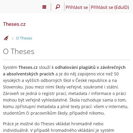
Přihlásit se
Přihlásit se (EduID)
Theses.cz
>
O Theses
O Theses
Systém
Theses.cz
slouží k
odhalování plagiátů v závěrečných
a absolventských pracích
a je do něj zapojeno více než 50
vysokých a vyšších odborných škol v České republice a na
Slovensku. Jsou mezi nimi školy veřejné, soukromé i státní.
Zároveň se jedná o registr prací, metadata / informace o práci
mohou být veřejně vyhledatelné. Škola rozhoduje sama o tom,
komu zpřístupní metadata a plné texty prací: všem v internetu,
studentům či pracovníkům školy, případně nikomu.
Práce je možné do Theses vkládat hromadně nebo
individuálně. V případě hromadného vkládání je systém