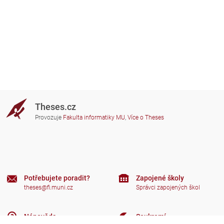
Theses.cz
Provozuje
Fakulta informatiky MU
,
Více o Theses
Potřebujete poradit?
Zapojené školy
theses@fi.muni.cz
Správci zapojených škol
Nápověda
Soukromí