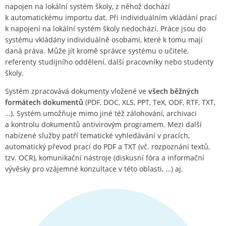
napojen na lokální systém školy, z něhož dochází
k automatickému importu dat. Při individuálním vkládání prací
k napojení na lokální systém školy nedochází. Práce jsou do
systému vkládány individuálně osobami, které k tomu mají
daná práva. Může jít kromě správce systému o učitele,
referenty studijního oddělení, další pracovníky nebo studenty
školy.
Systém zpracovává dokumenty vložené ve
všech běžných
formátech dokumentů
(PDF, DOC, XLS, PPT, TeX, ODF, RTF, TXT,
…). Systém umožňuje mimo jiné též zálohování, archivaci
a kontrolu dokumentů antivirovým programem. Mezi další
nabízené služby patří tematické vyhledávání v pracích,
automatický převod prací do PDF a TXT (vč. rozpoznání textů,
tzv. OCR), komunikační nástroje (diskusní fóra a informační
vývěsky pro vzájemné konzultace v této oblasti, …) aj.